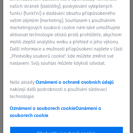
našich stránek (statistiky), poskytování vylepšených
TCG UNITECH uses the ZEISS METROTOM
funkcí (funkční) a dodávání obsahu přizpůsobeného
vašim zájmům (marketing). Souhlasem s používáním
to ensure quality and process stability.
marketingových souborů cookie nám také umožňujete
aktivovat technologie otisků prstů prohlížeče, abychom
mohli zlepšit analytiku webu a přehled o jeho výkonu.
Další informace a možnosti přizpůsobení najdete v části
„Předvolby souborů cookie“, kde můžete změnit své
nastavení. Svůj souhlas můžete kdykoli odvolat.
Naše zásady
Oznámení o ochraně osobních údajů
nabízejí další podrobnosti o používání sledovací
technologie.
Oznámení o souborech cookie
Oznámení o
souborech cookie