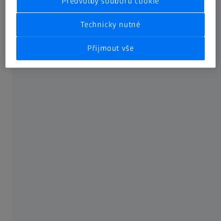
Předvolby souborů cookie
Technicky nutné
Přijmout vše
Rene Klaffenböck, Head of the Lab Team and Environmental Officer at the TCG
UNITECH Group, and David Demmelmair, Head of Quality Management (from
left to right), explain one of the major benefits of the ZEISS METROTOM 1500:
"We can now determine whether the porosities detected are air pockets or
shrinkage both quickly and, most importantly, reliably."
The challenge: optimized die casting
processes
"We see ourselves as the automotive industry's partner,
and consistently driving innovation and offering highly
complex products is what grows our company," says