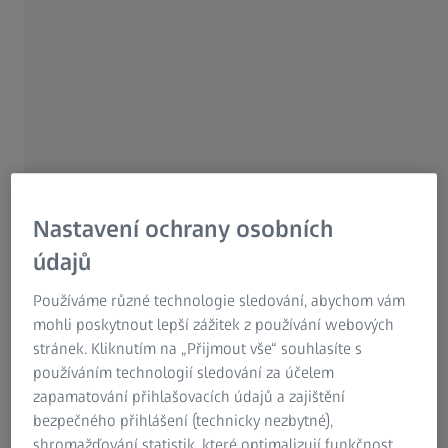
Obsah stránky
The TCG UNITECH Group invests in ZEISS
solutions to optimize die casting
processes and strengthen its own
competitiveness.
Over the past few years, the TCG UNITECH Group, an
Nastavení ochrany osobních
Austrian high-pressure die casting and injection molding
údajů
manufacturer, has become an industry leader. To ensure its
manufacturing processes remain competitive in the future,
Používáme různé technologie sledování, abychom vám
a decision was made at company headquarters in
mohli poskytnout lepší zážitek z používání webových
Kirchdorf, Austria, to invest in a ZEISS computed
stránek. Kliknutím na „Přijmout vše“ souhlasíte s
tomograph.
používáním technologií sledování za účelem
zapamatování přihlašovacích údajů a zajištění
bezpečného přihlášení (technicky nezbytné),
shromažďování statistik, které optimalizují funkčnost