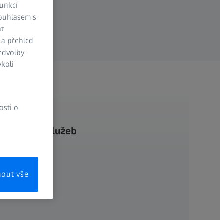
funkcí
Souhlasem s
at
 a přehled
ředvolby
koli
osti o
ší nabídce služeb
mout vše