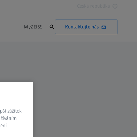
Česká republika
Kontaktujte nás
MyZEISS
ší zážitek
užíváním
tění