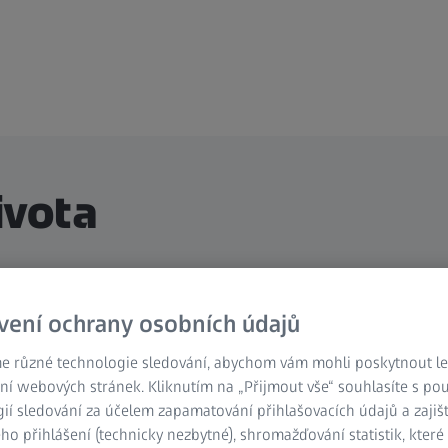
ivota
Česká
vení ochrany osobních údajů
e různé technologie sledování, abychom vám mohli poskytnout lep
ní webových stránek. Kliknutím na „Přijmout vše“ souhlasíte s po
ií sledování za účelem zapamatování přihlašovacích údajů a zajiš
o přihlášení (technicky nezbytné), shromažďování statistik, které
medicínským