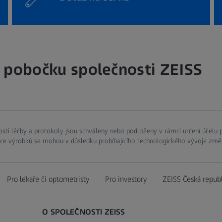
í pobočku společnosti ZEISS
osti léčby a protokoly jsou schváleny nebo podloženy v rámci určení účelu
kace výrobků se mohou v důsledku probíhajícího technologického vývoje změ
Pro lékaře či optometristy
Pro investory
ZEISS Česká republ
O SPOLEČNOSTI ZEISS