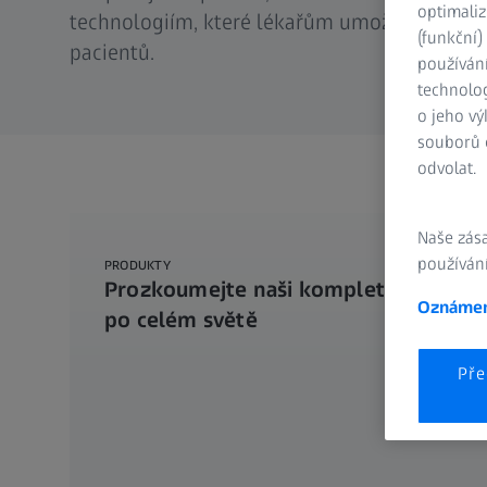
optimaliz
technologiím, které lékařům umožňují zlepšo
(funkční
pacientů.
používán
technolog
o jeho vý
souborů c
odvolat.
Naše zás
používání
PRODUKTY
Prozkoumejte naši kompletní nabídk
Oznámen
po celém světě
Pře