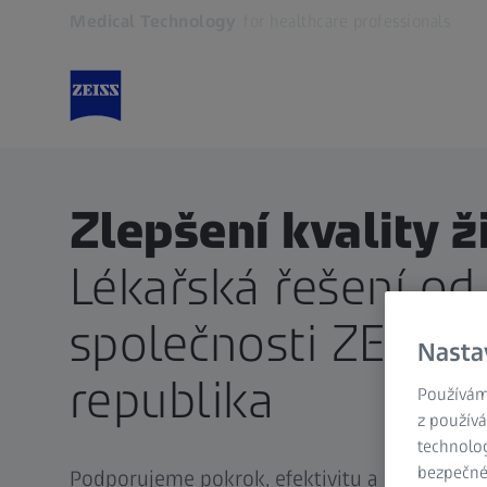
Medical Technology
for healthcare professionals
Otevře se na nové kartě
Zlepšení kvality ž
Lékařská řešení od
společnosti ZEISS 
Nasta
republika
Používám
z používá
technolog
bezpečnéh
Podporujeme pokrok, efektivitu a přístup k 