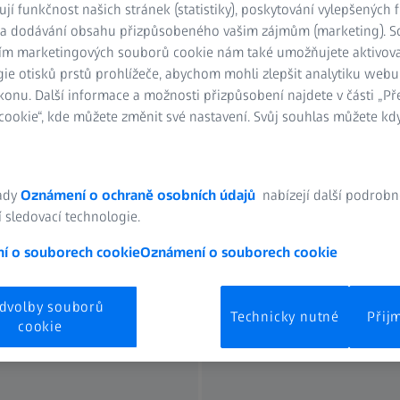
ují funkčnost našich stránek (statistiky), poskytování vylepšených 
vat kvalitu života
) a dodávání obsahu přizpůsobeného vašim zájmům (marketing). 
ím marketingových souborů cookie nám také umožňujete aktivov
ie otisků prstů prohlížeče, abychom mohli zlepšit analytiku webu
konu. Další informace a možnosti přizpůsobení najdete v části „P
ookie“, kde můžete změnit své nastavení. Svůj souhlas můžete kdy
ady
Oznámení o ochraně osobních údajů
nabízejí další podrobn
 sledovací technologie.
SLUŽBY
u
Další informace o na
í o souborech cookie
Oznámení o souborech cookie
dvolby souborů
Technicky nutné
Přij
cookie