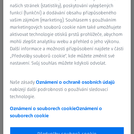
našich stránek (statistiky), poskytování vylepšených
funkcí (funkční) a dodávání obsahu přizpůsobeného
vašim zájmům (marketing). Souhlasem s používáním
marketingových souborů cookie nám také umožňujete
aktivovat technologie otisků prstů prohlížeče, abychom
mohli zlepšit analytiku webu a přehled o jeho výkonu.
Další informace a možnosti přizpůsobení najdete v části
„Předvolby souborů cookie“, kde můžete změnit své
nastavení. Svůj souhlas můžete kdykoli odvolat.
Naše zásady
Oznámení o ochraně osobních údajů
nabízejí další podrobnosti o používání sledovací
technologie.
PRODUKTY
Přehled systémů ZEISS Microscopy
Oznámení o souborech cookie
Oznámení o
souborech cookie
Předvolby souborů cookie