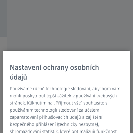
From Curiosity to
Lasting Impact
Nastavení ochrany osobních
ZEISS Microscopy
údajů
Používáme různé technologie sledování, abychom vám
mohli poskytnout lepší zážitek z používání webových
stránek. Kliknutím na „Přijmout vše“ souhlasíte s
používáním technologií sledování za účelem
LOKALITY
zapamatování přihlašovacích údajů a zajištění
Najděte svou místní kontaktní osobu
bezpečného přihlášení (technicky nezbytné),
shromažďování statistik, které optimalizují funkčnost