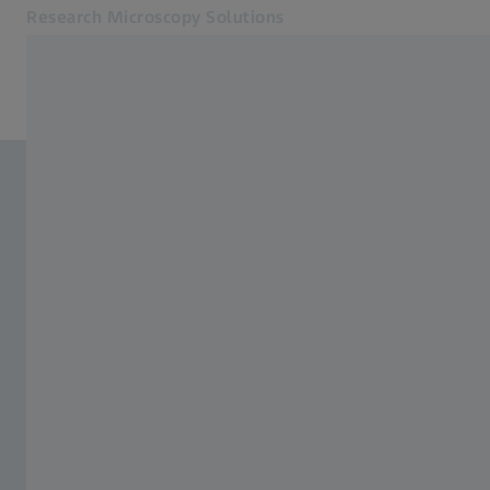
Research Microscopy Solutions
Otevře se na nové kartě
Online Obchod
Související webové stránky ZEISS
Skupina ZEISS