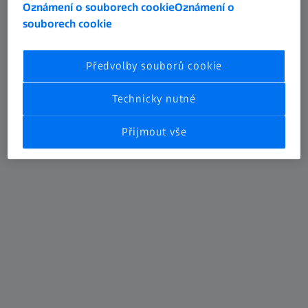
Oznámení o souborech cookie
Oznámení o
souborech cookie
Předvolby souborů cookie
Technicky nutné
ATOS 5X
Pro kontrolu karoserie automobilů
Přijmout vše
Zjistěte více