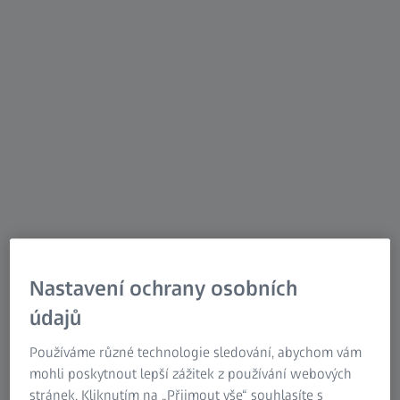
Zrychlete vaše výrobní procesy
Díky pokročilé kamerové technologii, robustnímu
zdroji světla a výkonnému softwaru poskytují naše
systémy 3D skenování celé plochy. Získejte rychlá
data s vysokým rozlišením, která umožňují komplexní
kontrolu procesů a kvality v různých průmyslových
odvětvích.
Nastavení ochrany osobních
údajů
Používáme různé technologie sledování, abychom vám
mohli poskytnout lepší zážitek z používání webových
stránek. Kliknutím na „Přijmout vše“ souhlasíte s