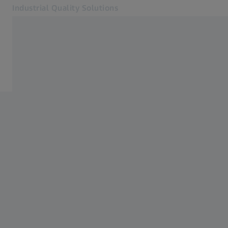
Industrial Quality Solutions
Otevře se na nové kartě
Odvětví
Optical 3D
Software
Systémy
Služby
O nás
Přihlásit se
Přihlásit se
Přihlásit se
Kontakt
Metrology Shop
Související webové stránky ZEISS
#HandsOnMetrology