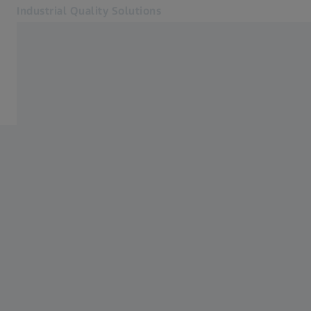
Industrial Quality Solutions
Otevře se na nové kartě
Odvětví
Domů
Software
Systémy
Služby
O nás
Přihlásit se
Přihlásit se
Přihlásit se
Kontakt
Metrology Shop
Související webové stránky ZEISS
#HandsOnMetrology