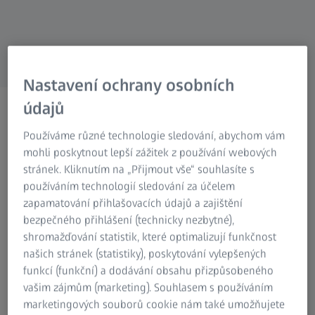
Research Microscopy Solutions
ZEISS Group
Nastavení ochrany osobních
Přihlaste se k odběru
údajů
našeho newsletteru
Používáme různé technologie sledování, abychom vám
mohli poskytnout lepší zážitek z používání webových
Získávejte aktuální informace
stránek. Kliknutím na „Přijmout vše“ souhlasíte s
o měřicí technice
používáním technologií sledování za účelem
zapamatování přihlašovacích údajů a zajištění
bezpečného přihlášení (technicky nezbytné),
shromažďování statistik, které optimalizují funkčnost
našich stránek (statistiky), poskytování vylepšených
funkcí (funkční) a dodávání obsahu přizpůsobeného
Přihlaste se k odběru našeho newsletteru
vašim zájmům (marketing). Souhlasem s používáním
marketingových souborů cookie nám také umožňujete
a budete informováni o nejnovějším vývoji