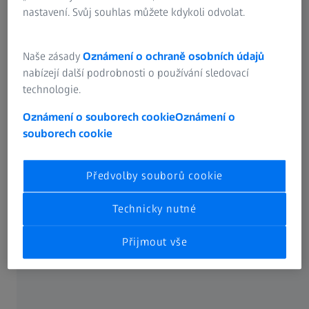
nastavení. Svůj souhlas můžete kdykoli odvolat.
Naše zásady
Oznámení o ochraně osobních údajů
nabízejí další podrobnosti o používání sledovací
technologie.
Oznámení o souborech cookie
Oznámení o
souborech cookie
Předvolby souborů cookie
Portálové souřadnicové měřicí stroje
Efektivní a přesná měření
Technicky nutné
Zjistěte více
Přijmout vše