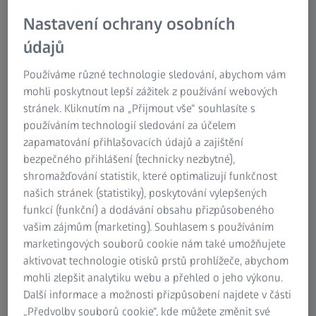
Nastavení ochrany osobních
Ve výrobě se každý den používají nejrůznější součásti.
údajů
Požadavky na výkon a kvalitu se neustále zvyšují. To má
dopad i na standardy kvality v průmyslové metrologii.
Používáme různé technologie sledování, abychom vám
Souřadnicové měřicí stroje (CMM) jsou ideální pro přesné
mohli poskytnout lepší zážitek z používání webových
měření součástí v jakémkoli měřicím prostředí. Se
stránek. Kliknutím na „Přijmout vše“ souhlasíte s
souřadnicovým měřicím strojem ZEISS zvládnete své
používáním technologií sledování za účelem
každodenní měřicí úlohy s nejvyšší přesností, můžete se
zapamatování přihlašovacích údajů a zajištění
spolehnout na mnohaleté zkušenosti a odborné znalosti
bezpečného přihlášení (technicky nezbytné),
společnosti ZEISS v oblasti průmyslové metrologie.
shromažďování statistik, které optimalizují funkčnost
Vyberte si ten správný souřadnicový měřicí stroj pro vaše
našich stránek (statistiky), poskytování vylepšených
aplikace v rozsáhlém portfoliu ZEISS.
funkcí (funkční) a dodávání obsahu přizpůsobeného
vašim zájmům (marketing). Souhlasem s používáním
Objevte naše portfolio
marketingových souborů cookie nám také umožňujete
aktivovat technologie otisků prstů prohlížeče, abychom
mohli zlepšit analytiku webu a přehled o jeho výkonu.
Další informace a možnosti přizpůsobení najdete v části
„Předvolby souborů cookie“, kde můžete změnit své