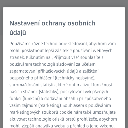
Research Microscopy Solutions
ZEISS Group
Nastavení ochrany osobních
údajů
Souřadnicové měřicí stroje
Používáme různé technologie sledování, abychom vám
mohli poskytnout lepší zážitek z používání webových
s horizontálním ramenem
stránek. Kliknutím na „Přijmout vše“ souhlasíte s
Pro kontrolu těžko
používáním technologií sledování za účelem
zapamatování přihlašovacích údajů a zajištění
přístupných součástí
bezpečného přihlášení (technicky nezbytné),
shromažďování statistik, které optimalizují funkčnost
našich stránek (statistiky), poskytování vylepšených
funkcí (funkční) a dodávání obsahu přizpůsobeného
vašim zájmům (marketing). Souhlasem s používáním
marketingových souborů cookie nám také umožňujete
aktivovat technologie otisků prstů prohlížeče, abychom
Stojanové měřicí stroje
mohli zlepšit analytiku webu a přehled o jeho výkonu.