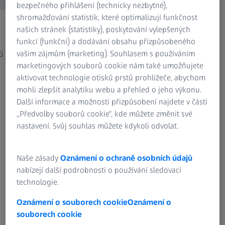
bezpečného přihlášení (technicky nezbytné),
shromažďování statistik, které optimalizují funkčnost
našich stránek (statistiky), poskytování vylepšených
Odlévání
Aditi
funkcí (funkční) a dodávání obsahu přizpůsobeného
vašim zájmům (marketing). Souhlasem s používáním
vů
Zajištění kvality v procesech odlévání
Od prá
marketingových souborů cookie nám také umožňujete
aktivovat technologie otisků prstů prohlížeče, abychom
mohli zlepšit analytiku webu a přehled o jeho výkonu.
Další informace a možnosti přizpůsobení najdete v části
„Předvolby souborů cookie“, kde můžete změnit své
nastavení. Svůj souhlas můžete kdykoli odvolat.
Podívejte se, jak ostatní zákazníci používají
ZEISS systémy
Naše zásady
Oznámení o ochraně osobních údajů
Příběhy úspěchu
nabízejí další podrobnosti o používání sledovací
technologie.
Oznámení o souborech cookie
Oznámení o
souborech cookie