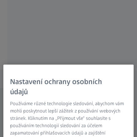
software ZEISS pro lepší zajištění kvality.
Research Microscopy Solutions
ZEISS Group
Objevte oblasti použití pro vás
Objevte řešení pro výrobní procesy
Nastavení ochrany osobních
údajů
Používáme různé technologie sledování, abychom vám
mohli poskytnout lepší zážitek z používání webových
stránek. Kliknutím na „Přijmout vše“ souhlasíte s
používáním technologií sledování za účelem
zapamatování přihlašovacích údajů a zajištění