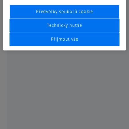
Předvolby souborů cookie
Technicky nutné
Přijmout vše
Success Story Doncasters
Precision Castings Bochum
Doncasters Precision Castings
Bochum specializes in the
manufacture of turbine blades.