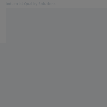
Industrial Quality Solutions
Otevře se na nové kartě
Odvětví
Odvětví
Software
Systémy
Služby
O nás
Přihlásit se
Přihlásit se
Přihlásit se
Kontakt
Metrology Shop
Související webové stránky ZEISS
#HandsOnMetrology