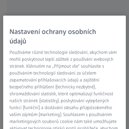
mechanické zpracování.
Nastavení ochrany osobních
Řešení kvality pro různé výrobní procesy
kovů
údajů
Používáme různé technologie sledování, abychom vám
mohli poskytnout lepší zážitek z používání webových
stránek. Kliknutím na „Přijmout vše“ souhlasíte s
používáním technologií sledování za účelem
zapamatování přihlašovacích údajů a zajištění
bezpečného přihlášení (technicky nezbytné),
shromažďování statistik, které optimalizují funkčnost
našich stránek (statistiky), poskytování vylepšených
funkcí (funkční) a dodávání obsahu přizpůsobeného
vašim zájmům (marketing). Souhlasem s používáním
marketingových souborů cookie nám také umožňujete
aktivovat technologie otisků prstů prohlížeče, abychom