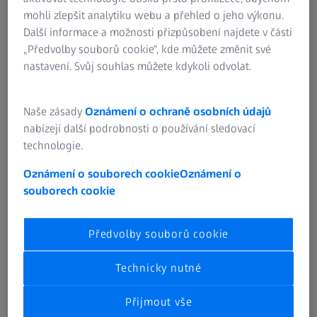
Tváření kovů
mohli zlepšit analytiku webu a přehled o jeho výkonu.
Tvarování kovu: Řemeslná zručnost při tváření
Další informace a možnosti přizpůsobení najdete v části
kovů
„Předvolby souborů cookie“, kde můžete změnit své
nastavení. Svůj souhlas můžete kdykoli odvolat.
Při průmyslovém tváření plechů, jako je razení, ohýbání,
tažení a lisování, se může kvalita vyráběných dílů výrazně
Naše zásady
Oznámení o ochraně osobních údajů
lišit. Tyto změny mohou nepříznivě ovlivnit výkonnost
nabízejí další podrobnosti o používání sledovací
součástí a vést k dalším komplikacím. Pro minimalizaci vad
technologie.
a zvýšení spolehlivosti je zásadní zavádět důkladné
zajišťování kvality v každé fázi tváření kovů.
Oznámení o souborech cookie
Oznámení o
souborech cookie
Objevte více
Předvolby souborů cookie
Technicky nutné
Přijmout vše