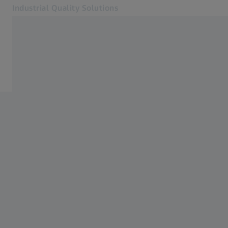
Industrial Quality Solutions
Otevře se na nové kartě
Odvětví
Odvětví
Software
Systémy
Služby
O nás
Přihlásit se
Přihlásit se
Přihlásit se
Kontakt
Metrology Shop
Související webové stránky ZEISS
#HandsOnMetrology