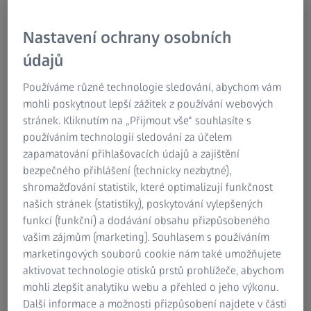
ZEISS Industrial Quality Solutions pokrývají výrobky od
spotřební elektroniky, přes automobilovou elektroniku až
Nastavení ochrany osobních
po telekomunikační elektroniku a procházejí celým
údajů
procesem od vývoje výrobku přes testování ověření
návrhu až po kontrolu kvality sériové výroby, včetně
Používáme různé technologie sledování, abychom vám
měření rozměrů, kontroly montáže, nedestruktivní analýzy
mohli poskytnout lepší zážitek z používání webových
modulů, analýzy vad, analýzy poruch a dalších prostředků
stránek. Kliknutím na „Přijmout vše“ souhlasíte s
k dosažení účinné kontroly kvality. A konečně, díky
používáním technologií sledování za účelem
kompletnímu portfoliu Connected Quality společnost
zapamatování přihlašovacích údajů a zajištění
ZEISS chápe hodnotu a důležitost identifikace příčin
bezpečného přihlášení (technicky nezbytné),
problémů, zlepšení výtěžnosti výrobků, optimalizaci
shromažďování statistik, které optimalizují funkčnost
efektivity výroby a snížení celkových nákladů pro naše
našich stránek (statistiky), poskytování vylepšených
zákazníky.
funkcí (funkční) a dodávání obsahu přizpůsobeného
vašim zájmům (marketing). Souhlasem s používáním
marketingových souborů cookie nám také umožňujete
aktivovat technologie otisků prstů prohlížeče, abychom
mohli zlepšit analytiku webu a přehled o jeho výkonu.
Další informace a možnosti přizpůsobení najdete v části