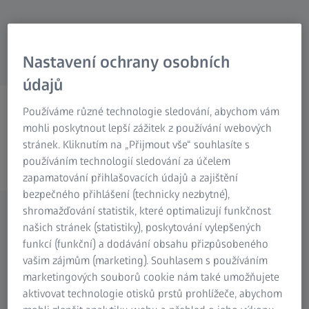
Research Microscopy Solutions
ZEISS Group
Nastavení ochrany osobních
údajů
Série ZEISS X-Ray
Používáme různé technologie sledování, abychom vám
Zviditelnit neviditelné
mohli poskytnout lepší zážitek z používání webových
stránek. Kliknutím na „Přijmout vše“ souhlasíte s
používáním technologií sledování za účelem
zapamatování přihlašovacích údajů a zajištění
bezpečného přihlášení (technicky nezbytné),
shromažďování statistik, které optimalizují funkčnost
našich stránek (statistiky), poskytování vylepšených
Prozkoumejte naše portfolio
funkcí (funkční) a dodávání obsahu přizpůsobeného
rentgenové technologie: od 2D do 3D
vašim zájmům (marketing). Souhlasem s používáním
Rentgenová technologie provádí nedestruktivním
marketingových souborů cookie nám také umožňujete
způsobem vrstvu po vrstvě důkladnou kontrolu
aktivovat technologie otisků prstů prohlížeče, abychom
plastových, kovových nebo vícemateriálových dílů.