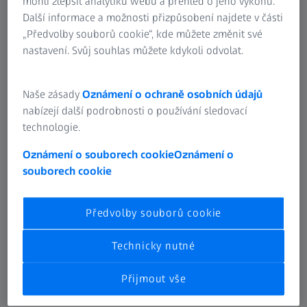
mohli zlepšit analytiku webu a přehled o jeho výkonu.
Pomocí jediného skenu získáte kompletní přehled o
Další informace a možnosti přizpůsobení najdete v části
součásti díky detailní analýze vnitřních rozměrů a
„Předvolby souborů cookie“, kde můžete změnit své
defektů – ve 2D nebo ve 3D.
nastavení. Svůj souhlas můžete kdykoli odvolat.
Naše zásady
Oznámení o ochraně osobních údajů
Vybrat kategorii
nabízejí další podrobnosti o používání sledovací
2D rentgenové systémy
technologie.
Oznámení o souborech cookie
Oznámení o
souborech cookie
2D rentgenové systémy
Předvolby souborů cookie
3D CT systémy
Technicky nutné
Přijmout vše
Mikroskopie