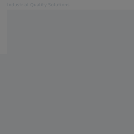
Industrial Quality Solutions
Otevře se na nové kartě
Odvětví
Systémy
Software
Systémy
Služby
O nás
Přihlásit se
Přihlásit se
Přihlásit se
Kontakt
Metrology Shop
Související webové stránky ZEISS
#HandsOnMetrology