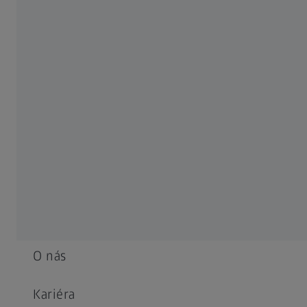
ČASTO POUŽÍVANÉ
Newsletter
Success Stories
Akce
Dekarbonizace
O SPOLEČNOSTI ZEISS
O nás
Kariéra