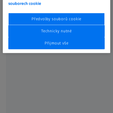
souborech cookie
Zjistěte více
Předvolby souborů cookie
Technicky nutné
Přijmout vše