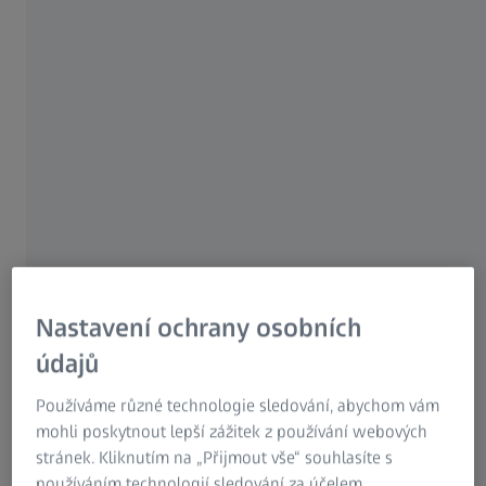
ARAMIS 3D Camera
Systém pro průmyslový výzkum
Celoplošné a bodové měření posunutí a povrchových
deformací v průmyslovém prostředí. Připraven k použití
ihned po vybalení.
Zjistěte více
Nastavení ochrany osobních
údajů
Používáme různé technologie sledování, abychom vám
mohli poskytnout lepší zážitek z používání webových
stránek. Kliknutím na „Přijmout vše“ souhlasíte s
používáním technologií sledování za účelem