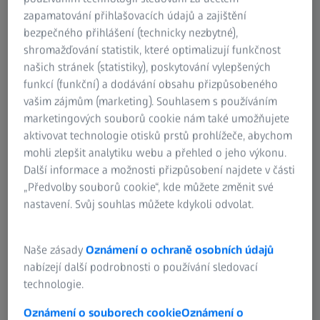
zapamatování přihlašovacích údajů a zajištění
bezpečného přihlášení (technicky nezbytné),
shromažďování statistik, které optimalizují funkčnost
našich stránek (statistiky), poskytování vylepšených
funkcí (funkční) a dodávání obsahu přizpůsobeného
vašim zájmům (marketing). Souhlasem s používáním
marketingových souborů cookie nám také umožňujete
aktivovat technologie otisků prstů prohlížeče, abychom
mohli zlepšit analytiku webu a přehled o jeho výkonu.
Další informace a možnosti přizpůsobení najdete v části
„Předvolby souborů cookie“, kde můžete změnit své
ARAMIS Adjustable
nastavení. Svůj souhlas můžete kdykoli odvolat.
Modulární kamerový systém pro měření
deformací
Naše zásady
Oznámení o ochraně osobních údajů
nabízejí další podrobnosti o používání sledovací
Individuálně rozšiřitelný systém poskytuje přesné 2D a 3D
technologie.
souřadnice pro analýzu staticky nebo dynamicky
namáhaných součástí a materiálů.
Oznámení o souborech cookie
Oznámení o