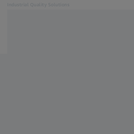
Industrial Quality Solutions
Otevře se na nové kartě
Odvětví
Optical 3D
Software
Systémy
Služby
O nás
Přihlásit se
Přihlásit se
Přihlásit se
Kontakt
Metrology Shop
Související webové stránky ZEISS
#HandsOnMetrology