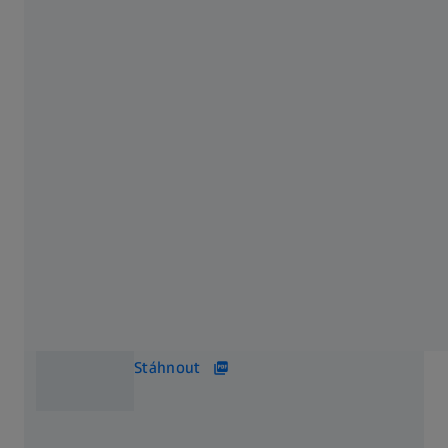
ZEISS IMS Materialography Brochure
EN
4 MB
Stáhnout
ZEISS IMS_Success
Story_Mic_AxioImager_SmithandNephew
12 MB
Stáhnout