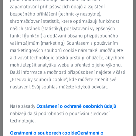
zapamatování přihlašovacích údajů a zajištění
8:1​
mikroskop
automatiz
Rozlišení:
ivní 3D
bezpečného přihlášení (technicky nezbytné),
Rozlišení:
s
ovanou
2 nm
zobrazová
shromažďování statistik, které optimalizují funkčnost
1 µm​
kódovaný
analýzu
ní
našich stránek (statistiky), poskytování vylepšených
mi prvky
materiálů
3D
funkcí (funkční) a dodávání obsahu přizpůsobeného
Rozlišení:
Rozlišení:
rozlišení:
vašim zájmům (marketing). Souhlasem s používáním
0,7 µm​
250 nm​
40 nm
marketingových souborů cookie nám také umožňujete
aktivovat technologie otisků prstů prohlížeče, abychom
mohli zlepšit analytiku webu a přehled o jeho výkonu.
Další informace a možnosti přizpůsobení najdete v části
Příklad kompletního mikroskopického
„Předvolby souborů cookie“, kde můžete změnit své
vybavení pro materiálovou laboratoř:
nastavení. Svůj souhlas můžete kdykoli odvolat.
Světelná a digitální mikroskopie
Naše zásady
Oznámení o ochraně osobních údajů
Kliknutím na kroužky na obrázku otevřete informační
nabízejí další podrobnosti o používání sledovací
okno s podrobnějšími informacemi.
technologie.
Oznámení o souborech cookie
Oznámení o