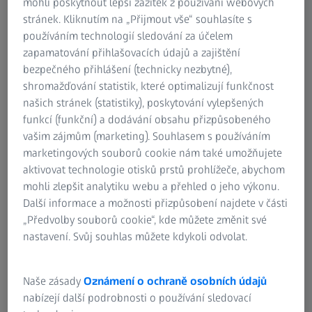
mohli poskytnout lepší zážitek z používání webových
brothers took over responsibility for the business - a
stránek. Kliknutím na „Přijmout vše“ souhlasíte s
difficult time, as Michael Klein reports, but also one that
používáním technologií sledování za účelem
the company overcame through courage and foresight.
zapamatování přihlašovacích údajů a zajištění
"For example, we used PCs and the Internet early on,
bezpečného přihlášení (technicky nezbytné),
making work easier for ourselves and our customers -
shromažďování statistik, které optimalizují funkčnost
when others were still relying on pencils, letters and fax
našich stránek (statistiky), poskytování vylepšených
machines."
funkcí (funkční) a dodávání obsahu přizpůsobeného
vašim zájmům (marketing). Souhlasem s používáním
Today, the company's quality assurance department
marketingových souborů cookie nám také umožňujete
houses an industrial computer tomograph (CT) - the ZEISS
aktivovat technologie otisků prstů prohlížeče, abychom
METROTOM 1. "Here again, we are several years ahead of
mohli zlepšit analytiku webu a přehled o jeho výkonu.
other companies of a similar size," the managing director
Další informace a možnosti přizpůsobení najdete v části
is pleased to say. The entry-level CT model is compact,
„Předvolby souborů cookie“, kde můžete změnit své
user-friendly, low-maintenance and offers an attractive
nastavení. Svůj souhlas můžete kdykoli odvolat.
price/performance ratio - and thus proved to be the
optimal option for Klein Kunststofftechnik. The compact
ZEISS solution consisting of hardware and software offers
Naše zásady
Oznámení o ochraně osobních údajů
an end-to-end workflow for the reliable inspection of
nabízejí další podrobnosti o používání sledovací
plastic parts.