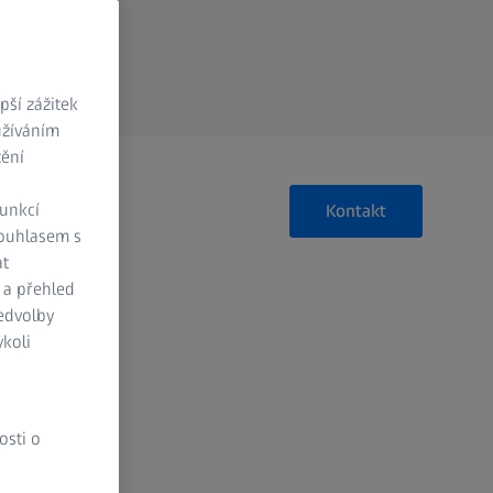
ší zážitek
užíváním
tění
funkcí
Kontakt
Souhlasem s
at
 a přehled
ředvolby
koli
osti o