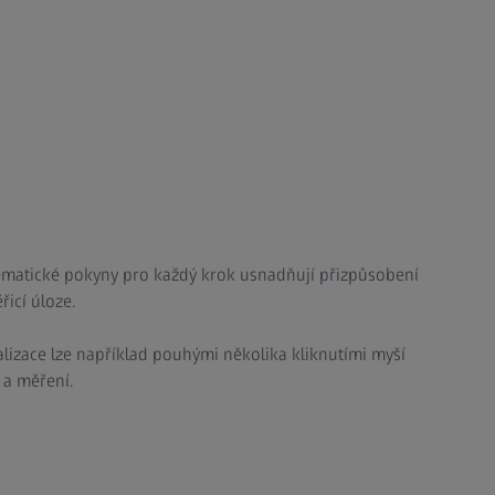
tematické pokyny pro každý krok usnadňují přizpůsobení
icí úloze.
alizace lze například pouhými několika kliknutími myší
 a měření.