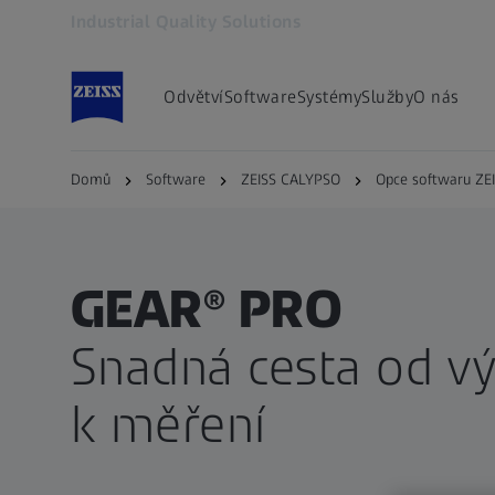
Industrial Quality Solutions
Otevře se na nové kartě
Odvětví
Software
Systémy
Služby
O nás
Domů
Software
ZEISS CALYPSO
Opce softwaru ZE
GEAR® PRO
Snadná cesta od v
k měření