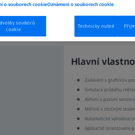
ky podporovaným vstupním dialogům je měření pomocí GEAR
í o souborech cookie
Oznámení o souborech cookie
dvolby souborů
Technicky nutné
Přij
cookie
Hlavní vlastno
Zadávání s grafickou p
Simulace průběhu měřen
Aktivní a pasivní senzory
Měření s otočným stole
Automatické vyhodnocov
Aplikačně orientované p