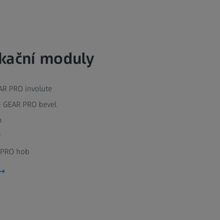
kační moduly
AR PRO involute
– GEAR PRO bevel
m
r
R PRO hob