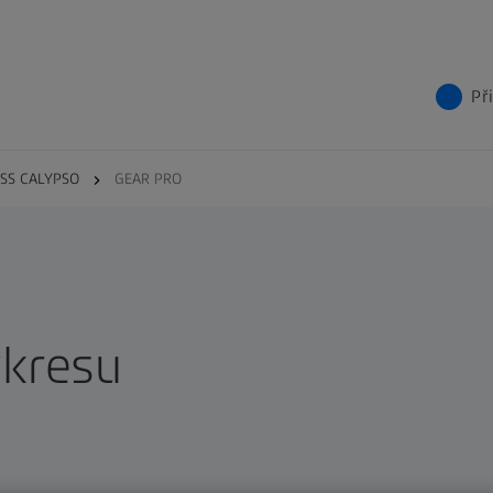
Př
ISS CALYPSO
GEAR PRO
ýkresu