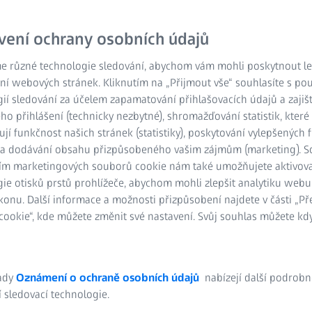
vení ochrany osobních údajů
e různé technologie sledování, abychom vám mohli poskytnout lep
ní webových stránek. Kliknutím na „Přijmout vše“ souhlasíte s po
ií sledování za účelem zapamatování přihlašovacích údajů a zajiš
o přihlášení (technicky nezbytné), shromažďování statistik, které
ují funkčnost našich stránek (statistiky), poskytování vylepšených 
) a dodávání obsahu přizpůsobeného vašim zájmům (marketing). 
ím marketingových souborů cookie nám také umožňujete aktivov
ie otisků prstů prohlížeče, abychom mohli zlepšit analytiku webu
konu. Další informace a možnosti přizpůsobení najdete v části „P
nicovém měřicím stroji
ookie“, kde můžete změnit své nastavení. Svůj souhlas můžete kdy
síly prakticky beze ztrát a s nízkou hlučností. Přesnost
e.
ady
Oznámení o ochraně osobních údajů
nabízejí další podrobn
 sledovací technologie.
měření ozubených kol na souřadnicových měřicích strojích.