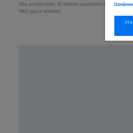
Díky analytickému 3D modelu ozubeného kola a grafic
Oznámen
PRO vysoce efektivní.
Pře