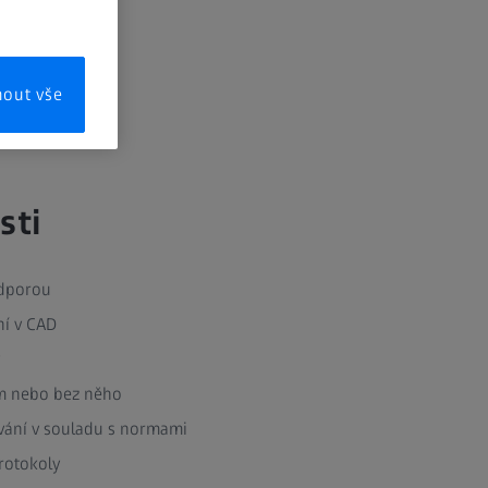
mout vše
sti
odporou
í v CAD
m nebo bez něho
ání v souladu s normami
rotokoly