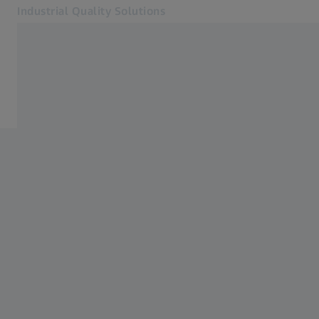
Industrial Quality Solutions
Otevře se na nové kartě
Odvětví
ZEISS měřicí služby
Software
Systémy
Služby
O nás
Přihlásit se
Přihlásit se
Přihlásit se
Kontakt
Metrology Shop
Související webové stránky ZEISS
#HandsOnMetrology