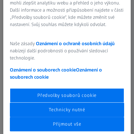
mohli zlepšit analytiku webu a přehled o jeho výkonu.
Další informace a možnosti přizpůsobení najdete v části
„Předvolby souborů cookie“, kde můžete změnit své
Normalizované vyhodnocení
nastavení. Svůj souhlas můžete kdykoli odvolat.
Měření ozubení se vyhodnocuje podle národních a
mezinárodních norem, jako jsou DIN, ISO, AGMA, JIS nebo
Naše zásady
Oznámení o ochraně osobních údajů
podle tolerancí definovaných uživatelem.
nabízejí další podrobnosti o používání sledovací
technologie.
Oznámení o souborech cookie
Oznámení o
Porovnání nominálních a naměřených
souborech cookie
hodnot
Předvolby souborů cookie
Pokud je k dispozice CAD model, můžeme u plastových
ozubených kol kromě obvyklých měřicích diagramů
Technicky nutné
ozubení vytvořit porovnání nominální/skutečné pomocí
počítačového tomografu ZEISS METROTOM.
Přijmout vše
Zjistěte více