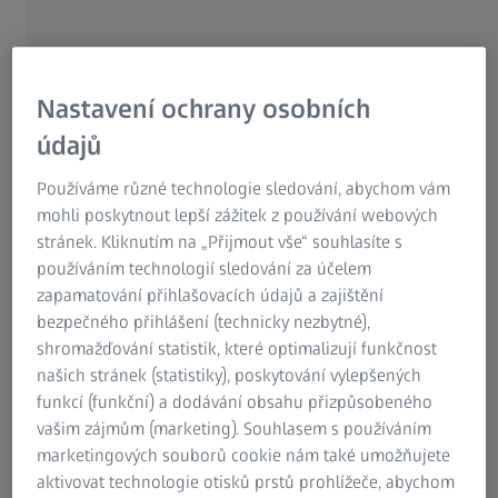
Díky desítkám let zkušeností s měřením ozubených kol
vám poskytneme profesionální podporu při řešení vašich
měřicích úloh a najdeme nejvhodnější měřicí metodu pro
každou vaši aplikaci. Každá aplikace určuje metrologické
Nastavení ochrany osobních
řešení. Může to být měření s otočným stolem a konfigurací
hvězdicových snímačů nebo bez nich nebo horizontální
údajů
měření s vějířově uspořádanými snímači.
Používáme různé technologie sledování, abychom vám
mohli poskytnout lepší zážitek z používání webových
stránek. Kliknutím na „Přijmout vše“ souhlasíte s
používáním technologií sledování za účelem
zapamatování přihlašovacích údajů a zajištění
Široké spektrum měření
bezpečného přihlášení (technicky nezbytné),
shromažďování statistik, které optimalizují funkčnost
Se souřadnicovými měřicími stroji ZEISS a softwarem
našich stránek (statistiky), poskytování vylepšených
ZEISS GEAR PRO lze měřit a v souladu s normami
funkcí (funkční) a dodávání obsahu přizpůsobeného
vyhodnocovat všechny běžné typy ozubených kol až do
vašim zájmům (marketing). Souhlasem s používáním
vnějšího průměru 3 m a hmotnosti 16 tun.
marketingových souborů cookie nám také umožňujete
aktivovat technologie otisků prstů prohlížeče, abychom
Zjistěte více