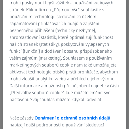
desky (BPP) a membránové elektrodové sestavy (MEA), je
mohli poskytnout lepší zážitek z používání webových
zapojen do série, proto je pro celkovou kvalitu systému
stránek. Kliknutím na „Přijmout vše“ souhlasíte s
velmi důležitý. Aby byly splněny přísné požadavky, musí být
používáním technologií sledování za účelem
zkontrolovány povlaky, případné povrchové vady včetně
zapamatování přihlašovacích údajů a zajištění
znečištění a svarové švy.
bezpečného přihlášení (technicky nezbytné),
shromažďování statistik, které optimalizují funkčnost
Řešení ZEISS pomáhají splnit požadavky na kvalitu v celém
našich stránek (statistiky), poskytování vylepšených
hodnotovém řetězci výroby palivových článků. Hardware a
funkcí (funkční) a dodávání obsahu přizpůsobeného
software fungují společně při vytváření přehledných
vašim zájmům (marketing). Souhlasem s používáním
reportů o jednotlivých součástech.
marketingových souborů cookie nám také umožňujete
aktivovat technologie otisků prstů prohlížeče, abychom
mohli zlepšit analytiku webu a přehled o jeho výkonu.
Další informace a možnosti přizpůsobení najdete v části
„Předvolby souborů cookie“, kde můžete změnit své
nastavení. Svůj souhlas můžete kdykoli odvolat.
Kompletní pokrytí aplikací palivových
článků
Naše zásady
Oznámení o ochraně osobních údajů
Vzhledem k tomu, že palivové články poskytují veškerou
nabízejí další podrobnosti o používání sledovací
energii potřebnou pro pohon elektrického hnacího ústrojí,