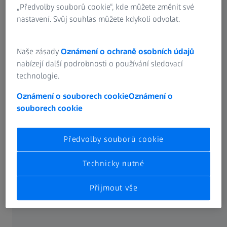
„Předvolby souborů cookie“, kde můžete změnit své
komplexně posoudit v krátkém čase. Porovnání plánu a
nastavení. Svůj souhlas můžete kdykoli odvolat.
skutečnosti a korekční data nástroje lze vytvořit snadno a
spolehlivě.
Naše zásady
Oznámení o ochraně osobních údajů
nabízejí další podrobnosti o používání sledovací
technologie.
Oznámení o souborech cookie
Oznámení o
souborech cookie
Předvolby souborů cookie
Technicky nutné
Přijmout vše