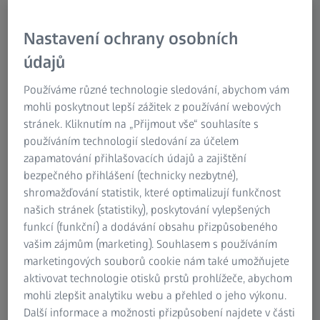
Značka ZEISS je více než 160 let synonymem pro optiku a
Nastavení ochrany osobních
přesnost. Optická měřicí technika má tedy samozřejmě
údajů
v našich kompetenčních centrech důležité
postavení. Výhody optické metrologie jsou vysoká hustota
Používáme různé technologie sledování, abychom vám
bodů a rychlost. V krátkém čase dostanete výsledky
mohli poskytnout lepší zážitek z používání webových
s potřebnou vypovídací hodnotou. Používáme různé
stránek. Kliknutím na „Přijmout vše“ souhlasíte s
systémy: multisenzorové souřadnicové měřicí stroje třídy
používáním technologií sledování za účelem
ZEISS O-INSPECT, senzory bílého světla pro bezkontaktní
zapamatování přihlašovacích údajů a zajištění
kontrolu povrchu a měření topografie a také nejnovější 3D
bezpečného přihlášení (technicky nezbytné),
skenery.
shromažďování statistik, které optimalizují funkčnost
našich stránek (statistiky), poskytování vylepšených
Chcete digitalizovat a analyzovat celý povrch vašeho dílu?
funkcí (funkční) a dodávání obsahu přizpůsobeného
Naše vysoce přesné 3D skenery jsou řešením pro vaše
vašim zájmům (marketing). Souhlasem s používáním
potřeby. Za několik málo sekund zaznamenají extrémně
marketingových souborů cookie nám také umožňujete
vysoké množství velice přesných dat. CNC řízené otočné
aktivovat technologie otisků prstů prohlížeče, abychom
stoly umožňují efektivní měření a digitalizaci.
mohli zlepšit analytiku webu a přehled o jeho výkonu.
Další informace a možnosti přizpůsobení najdete v části
Díky extrémně vysoké hustotě bodů můžete díly