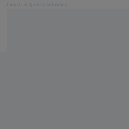
Industrial Quality Solutions
Otevře se na nové kartě
Odvětví
ZEISS měřicí služby
Software
Systémy
Služby
O nás
Přihlásit se
Přihlásit se
Přihlásit se
Kontakt
Metrology Shop
Související webové stránky ZEISS
#HandsOnMetrology