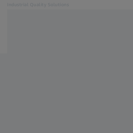
Industrial Quality Solutions
Otevře se na nové kartě
Odvětví
Domů
Software
Systémy
Služby
O nás
Přihlásit se
Přihlásit se
Přihlásit se
Kontakt
Metrology Shop
Související webové stránky ZEISS
#HandsOnMetrology