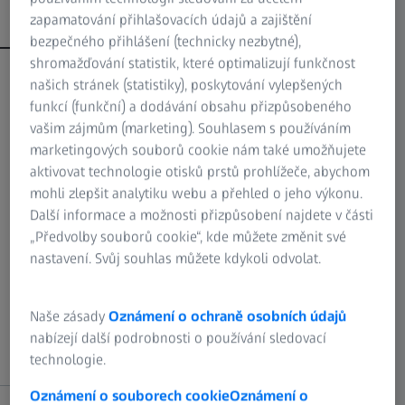
Metody kontroly povrchu
zapamatování přihlašovacích údajů a zajištění
bezpečného přihlášení (technicky nezbytné),
shromažďování statistik, které optimalizují funkčnost
Vizuální kontrola
našich stránek (statistiky), poskytování vylepšených
funkcí (funkční) a dodávání obsahu přizpůsobeného
vašim zájmům (marketing). Souhlasem s používáním
Vizuální kontrola je optická kontrola součástí a zařízení. Je
marketingových souborů cookie nám také umožňujete
vhodná zejména pro kontrolu kvality povrchů a při
aktivovat technologie otisků prstů prohlížeče, abychom
montáži součástí. Při ní lze použít různé pomůcky, jako
mohli zlepšit analytiku webu a přehled o jeho výkonu.
jsou lupy, zrcadla, mikroskopy, endoskopy, kamery, skenery
Další informace a možnosti přizpůsobení najdete v části
nebo samozřejmě pouhé oko. Jednou z nevýhod
„Předvolby souborů cookie“, kde můžete změnit své
nedestruktivní vizuální kontroly však je, že lze zjistit pouze
nastavení. Svůj souhlas můžete kdykoli odvolat.
povrchové vady nebo defekty, zatímco vady uvnitř
zkušebního kusu zůstávají zpočátku nezjištěny. To
vyžaduje další metody nedestruktivního zkoušení.
Naše zásady
Oznámení o ochraně osobních údajů
nabízejí další podrobnosti o používání sledovací
technologie.
Oznámení o souborech cookie
Oznámení o