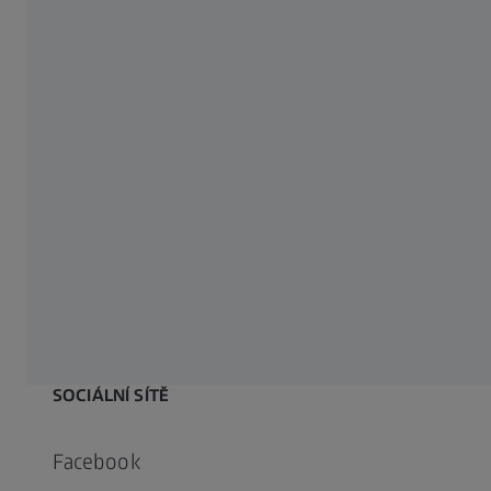
O SPOLEČNOSTI ZEISS
O nás
Kariéra
Newsroom
Compliance
SOCIÁLNÍ SÍTĚ
Facebook