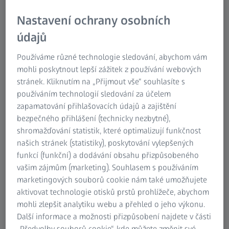
speciální požadavky vašich měřicích úloh.
Nastavení ochrany osobních
údajů
Používáme různé technologie sledování, abychom vám
mohli poskytnout lepší zážitek z používání webových
stránek. Kliknutím na „Přijmout vše“ souhlasíte s
používáním technologií sledování za účelem
zapamatování přihlašovacích údajů a zajištění
bezpečného přihlášení (technicky nezbytné),
shromažďování statistik, které optimalizují funkčnost
našich stránek (statistiky), poskytování vylepšených
funkcí (funkční) a dodávání obsahu přizpůsobeného
vašim zájmům (marketing). Souhlasem s používáním
marketingových souborů cookie nám také umožňujete
aktivovat technologie otisků prstů prohlížeče, abychom
mohli zlepšit analytiku webu a přehled o jeho výkonu.
Další informace a možnosti přizpůsobení najdete v části
„Předvolby souborů cookie“, kde můžete změnit své