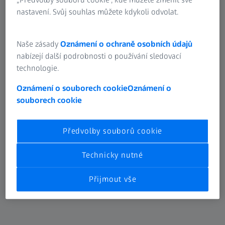
nastavení. Svůj souhlas můžete kdykoli odvolat.
ZEISS snímače
ZEISS snímače pro souřadnicové měřicí stroje
Naše zásady
Oznámení o ochraně osobních údajů
nabízejí další podrobnosti o používání sledovací
Zjistěte více
technologie.
Oznámení o souborech cookie
Oznámení o
souborech cookie
Předvolby souborů cookie
Technicky nutné
Přijmout vše