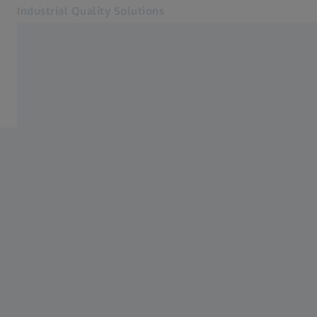
Industrial Quality Solutions
Otevře se na nové kartě
Odvětví
Příslušenství
Software
Systémy
Služby
O nás
Přihlásit se
Přihlásit se
Přihlásit se
Kontakt
Metrology Shop
Související webové stránky ZEISS
#HandsOnMetrology