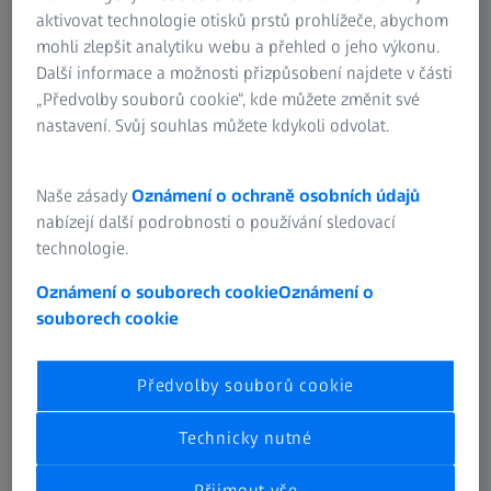
aktivovat technologie otisků prstů prohlížeče, abychom
mohli zlepšit analytiku webu a přehled o jeho výkonu.
Další informace a možnosti přizpůsobení najdete v části
Reference spheres and calibration
„Předvolby souborů cookie“, kde můžete změnit své
artifacts
nastavení. Svůj souhlas můžete kdykoli odvolat.
Naše zásady
Oznámení o ochraně osobních údajů
nabízejí další podrobnosti o používání sledovací
technologie.
Oznámení o souborech cookie
Oznámení o
souborech cookie
Předvolby souborů cookie
Technicky nutné
Přijmout vše