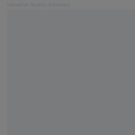
Industrial Quality Solutions
Otevře se na nové kartě
Odvětví
Příslušenství CMM
Software
Systémy
Služby
O nás
Přihlásit se
Přihlásit se
Přihlásit se
Kontakt
Metrology Shop
Související webové stránky ZEISS
#HandsOnMetrology