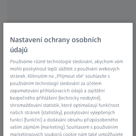
Research Microscopy Solutions
ZEISS Group
Kalibrační koule a kalibrační
Nastavení ochrany osobních
tělesa ZEISS
údajů
Spolehlivé výsledky měření
Používáme různé technologie sledování, abychom vám
mohli poskytnout lepší zážitek z používání webových
Zajistěte si přesnost vašich měření pomocí
stránek. Kliknutím na „Přijmout vše“ souhlasíte s
kalibračních těles a kalibračních koulí ZEISS.
používáním technologií sledování za účelem
zapamatování přihlašovacích údajů a zajištění
bezpečného přihlášení (technicky nezbytné),
Přesná kalibrační tělesa
shromažďování statistik, které optimalizují funkčnost
našich stránek (statistiky), poskytování vylepšených
Přesné výsledky měření
funkcí (funkční) a dodávání obsahu přizpůsobeného
vašim zájmům (marketing). Souhlasem s používáním
Všestranné použití pro různé přístroje
marketingových souborů cookie nám také umožňujete