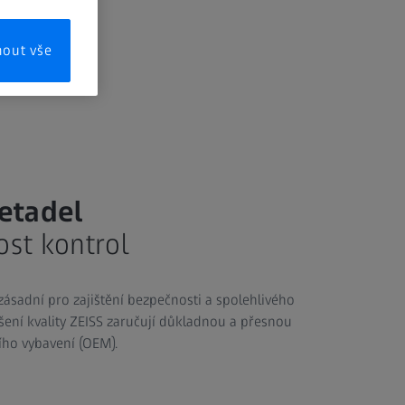
mout vše
etadel
ost kontrol
zásadní pro zajištění bezpečnosti a spolehlivého
šení kvality ZEISS zaručují důkladnou a přesnou
ho vybavení (OEM). ​