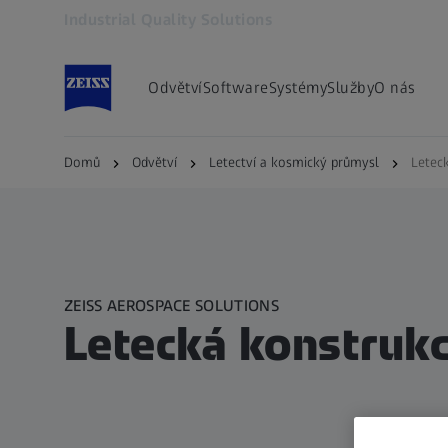
Industrial Quality Solutions
Otevře se na nové kartě
Odvětví
Software
Systémy
Služby
O nás
Domů
Odvětví
Letectví a kosmický průmysl
Letec
ZEISS AEROSPACE SOLUTIONS
Letecká konstruk