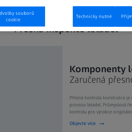
dvolby souborů
Technicky nutné
Přij
cookie
Přesná inspekce letadel
Komponenty l
Zaručená přesn
Přesná kontrola konstrukce je 
provozu letadel. Průmyslová ře
kontrolu pro výrobce originální
Objevte více