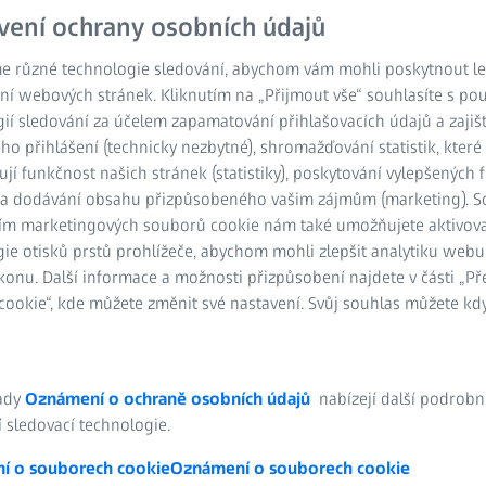
vení ochrany osobních údajů
e různé technologie sledování, abychom vám mohli poskytnout lep
ní webových stránek. Kliknutím na „Přijmout vše“ souhlasíte s po
ií sledování za účelem zapamatování přihlašovacích údajů a zajiš
o přihlášení (technicky nezbytné), shromažďování statistik, které
ují funkčnost našich stránek (statistiky), poskytování vylepšených 
) a dodávání obsahu přizpůsobeného vašim zájmům (marketing). 
ím marketingových souborů cookie nám také umožňujete aktivov
ie otisků prstů prohlížeče, abychom mohli zlepšit analytiku webu
konu. Další informace a možnosti přizpůsobení najdete v části „P
ookie“, kde můžete změnit své nastavení. Svůj souhlas můžete kdy
 prověřené kvalitou
ost milionů lidí cestujících letadly, musí všechna letadla splňovat 
ady
Oznámení o ochraně osobních údajů
nabízejí další podrobn
onstrukce a interiéry letadel jsou nesmírně složité a pro zajištění b
 sledovací technologie.
ní. Pokročilá metrologická technologie společnosti ZEISS nabízí ef
a kontrolní údržbu, což z ní činí nezbytný nástroj v leteckém průmysl
í o souborech cookie
Oznámení o souborech cookie