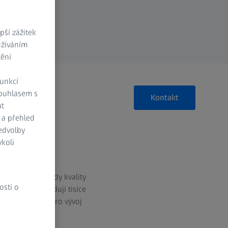
ší zážitek
užíváním
tění
funkcí
Souhlasem s
Kontakt
at
 a přehled
ředvolby
koli
nejvyšší standardy kvality
osti o
ezpečnosti vyžadují tisíce
ektivní řešení pro vývoj
u.