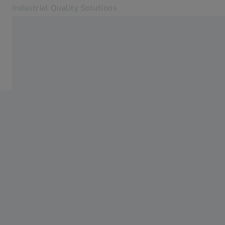
Industrial Quality Solutions
Otevře se na nové kartě
Odvětví
Domů
Software
Systémy
Služby
O nás
Přihlásit se
Přihlásit se
Přihlásit se
Kontakt
Metrology Shop
Související webové stránky ZEISS
#HandsOnMetrology