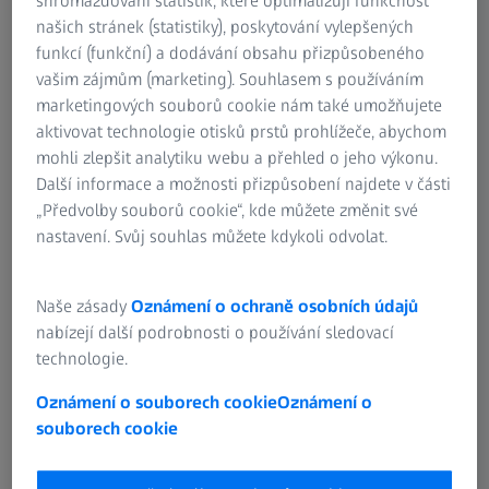
shromažďování statistik, které optimalizují funkčnost
našich stránek (statistiky), poskytování vylepšených
Pro tahové zkušební stroje platí všeobecné normy DIN
funkcí (funkční) a dodávání obsahu přizpůsobeného
51222, DIN EN ISO 6892-1 a DIN EN ISO 7500-1 pro kovové
vašim zájmům (marketing). Souhlasem s používáním
materiály a ISO 5893 pro plasty a pryž. Norma DIN 50125
marketingových souborů cookie nám také umožňujete
stanoví požadavky na materiály zkušebního vzorku v tahu.
aktivovat technologie otisků prstů prohlížeče, abychom
Pro deformaci při přetržení se u některých materiálů
mohli zlepšit analytiku webu a přehled o jeho výkonu.
používá měřená délka, zatímco u jiných materiálů se
Další informace a možnosti přizpůsobení najdete v části
používá součinitel úměrnosti. Účelem zkušebního postupu
„Předvolby souborů cookie“, kde můžete změnit své
je například zjistit, jakému zatížení materiál odolá bez
nastavení. Svůj souhlas můžete kdykoli odvolat.
plastické deformace, a při jaké síle se materiál zničí. Dále
se zjišťují vlastnosti a deformační chování tuhé pěny,
měkké pružné pěny, pryže a kompozitů vyztužených
Naše zásady
Oznámení o ochraně osobních údajů
vlákny.
nabízejí další podrobnosti o používání sledovací
technologie.
Průřez použitého vzorku závisí na zvoleném výchozím
Oznámení o souborech cookie
Oznámení o
materiálu. Pokud má ocel velký objem, vyrobí se z plného
souborech cookie
materiálu vzorek s kruhovým průřezem. Pro materiálové
zkoušky plechu se vyžaduje plochý vzorek v tahu
(obdélníkový nebo čtvercový průřez). Tato zkušební