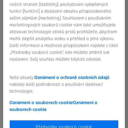
našich stránek (statistiky), poskytování vylepšených
Souřadnicové měřicí stroje ZEISS s
funkcí (funkční) a dodávání obsahu přizpůsobeného
technologií mass
vašim zájmům (marketing). Souhlasem s používáním
marketingových souborů cookie nám také umožňujete
aktivovat technologie otisků prstů prohlížeče, abychom
mohli zlepšit analytiku webu a přehled o jeho výkonu.
Další informace a možnosti přizpůsobení najdete v části
RA
Řada ZEISS PRISMO
„Předvolby souborů cookie“, kde můžete změnit své
nastavení. Svůj souhlas můžete kdykoli odvolat.
Naše zásady
Oznámení o ochraně osobních údajů
nabízejí další podrobnosti o používání sledovací
technologie.
Oznámení o souborech cookie
Oznámení o
souborech cookie
Předvolby souborů cookie