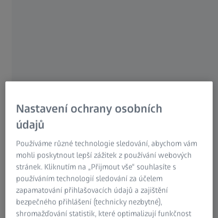
Bez ztráty měřicího prostoru kvůli výměně
senzoru
Maximální přizpůsobení vašim
požadavkům na měření
Nastavení ochrany osobních
údajů
Používáme různé technologie sledování, abychom vám
mohli poskytnout lepší zážitek z používání webových
Nejsou potřeba žádné adaptéry, téměř
stránek. Kliknutím na „Přijmout vše“ souhlasíte s
stejná úroveň jako referenční bod pro
používáním technologií sledování za účelem
všechny senzory
zapamatování přihlašovacích údajů a zajištění
bezpečného přihlášení (technicky nezbytné),
shromažďování statistik, které optimalizují funkčnost