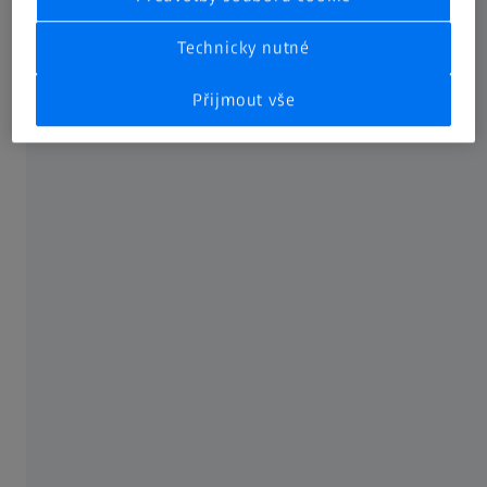
je obzvláště flexibilní
Řada PRISMO nabízí se 4 m
Technicky nutné
ISS mass a je vhodný pro
technologií ZEISS mass, vy
cí ve výkonnostní třídě.
přesnosti a flexibility pro 
Přijmout vše
v dílenském prostředí.
Zjistěte více
Široká škála senzorů
Různé senzory, ať optické nebo dotykové, aktivní nebo
pasivní, mají různé výhody a oblasti použití. (Viz tabulka pro
možnosti použití)