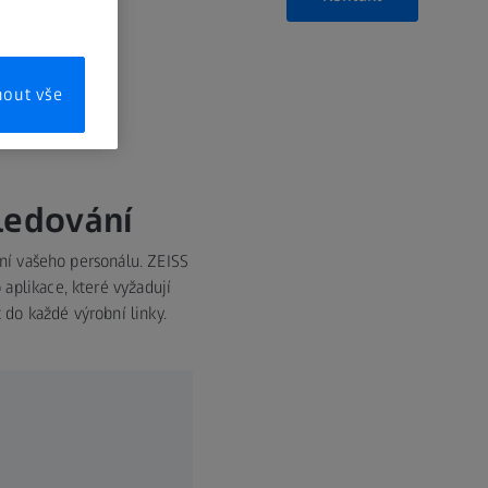
mout vše
sledování
ení vašeho personálu. ZEISS
aplikace, které vyžadují
do každé výrobní linky.