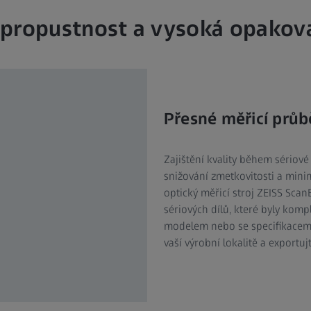
propustnost a vysoká opakov
Přesné měřicí průb
Zajištění kvality během sériov
snižování zmetkovitosti a minim
optický měřicí stroj ZEISS Sca
sériových dílů, které byly kom
modelem nebo se specifikacemi
vaší výrobní lokalitě a exportuj