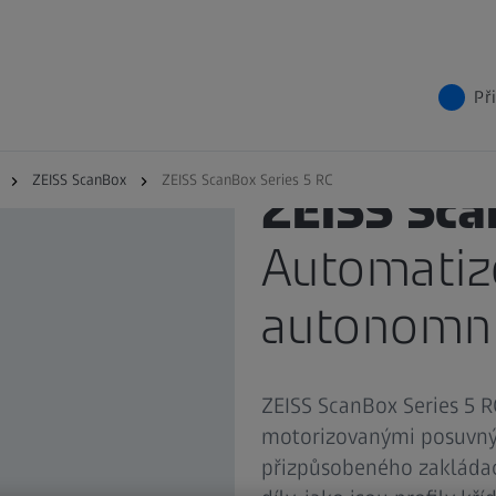
Př
ZEISS ScanBox
ZEISS ScanBox Series 5 RC
ZEISS Sca
Automatiz
autonomní
ZEISS ScanBox Series 5 RC
motorizovanými posuvný
přizpůsobeného zakládac