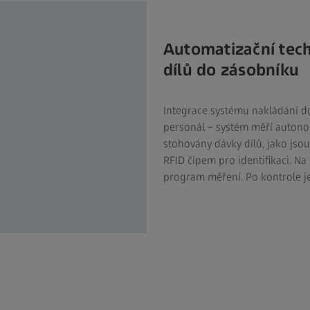
Automatizační tec
dílů do zásobníku
Integrace systému nakládání d
personál – systém měří auton
stohovány dávky dílů, jako jso
RFID čipem pro identifikaci. N
program měření. Po kontrole je