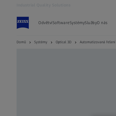
Industrial Quality Solutions
Otevře se na nové kartě
Odvětví
Software
Systémy
Služby
O nás
Domů
Systémy
Optical 3D
Automatizovaná řešení