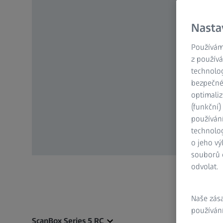
Nasta
Používám
z používá
technolog
bezpečnéh
optimaliz
(funkční
používán
technolog
o jeho vý
souborů c
odvolat.
Naše zás
používání
ScanBox Series 5 RC