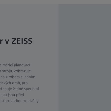
r v ZEISS
 a měřicí plánovací
 strojů. Zobrazuje
ládá z robota s jedním
ických drah, pro
třebuje žádné speciální
bota jsou před
ostoru a zkontrolovány