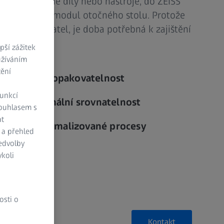
ídel, připevněné díly nebo nástroje, do ZEISS
misťovány na modul otočného stolu. Protože
isťovat uživatel, je doba potřebná k zajištění
 dříve.
ší zážitek
užíváním
tění
t a vysoká opakovatelnost
funkcí
běhy a optimální srovnatelnost
Souhlasem s
at
stroje a optimalizované procesy
 a přehled
ředvolby
koli
osti o
Kontakt