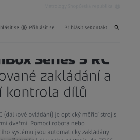
Metrology Shop
Česká republika
ihlásit se
Přihlásit se
Přihlásit se
Kontakt
nBox Series 5 RC
ované zakládání a
 kontrola dílů
 (dálkové ovládání) je optický měřicí stroj s
mi dveřmi. Pomocí robota nebo
ího systému jsou automaticky zakládány