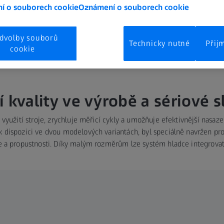
í o souborech cookie
Oznámení o souborech cookie
dvolby souborů
Technicky nutné
Přij
cookie
í kvality ve výrobě a sériové 
yužití stroje, zrychluje měřicí cykly a umožňuje efektivnější nasaz
k dispozici ve dvou modelových variantách, byl speciálně navržen pro 
e a propustnosti. Díky malým rozměrům lze systém hladce integrovat 