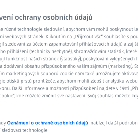
díly, jako jsou profily kř
ScanBox Series 5 RC a u
vení ochrany osobních údajů
jednotlivé díly nemusí um
kvality výrazně kratší než
e různé technologie sledování, abychom vám mohli poskytnout lep
ní webových stránek. Kliknutím na „Přijmout vše“ souhlasíte s po
ií sledování za účelem zapamatování přihlašovacích údajů a zajiš
Vysoká propustnos
o přihlášení (technicky nezbytné), shromažďování statistik, které
ují funkčnost našich stránek (statistiky), poskytování vylepšených 
Přesné měřicí prů
) a dodávání obsahu přizpůsobeného vašim zájmům (marketing). 
ím marketingových souborů cookie nám také umožňujete aktivov
Maximální využití 
ie otisků prstů prohlížeče, abychom mohli zlepšit analytiku webu
konu. Další informace a možnosti přizpůsobení najdete v části „P
ookie“, kde můžete změnit své nastavení. Svůj souhlas můžete kdy
ady
Oznámení o ochraně osobních údajů
nabízejí další podrobn
 sledovací technologie.