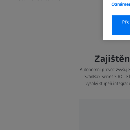
Oznámen
Pře
Zajištěn
Autonomní provoz zvyšuje v
ScanBox Series 5 RC je 
vysoký stupeň integrac