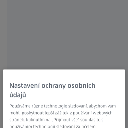
senzor přesné výsledky pro širokou škálu
kontrolních úloh a splňuje náročné požadavky
výzkumu a vývoje.
Měření s vysokým rozlišením
Zkušební senzor nové generace
Efektivní sběr dat
Nastavení ochrany osobních
údajů
Obsah stránky
Používáme různé technologie sledování, abychom vám
mohli poskytnout lepší zážitek z používání webových
stránek. Kliknutím na „Přijmout vše“ souhlasíte s
Velmi detailní snímky při rychle se
používáním technologií sledování za účelem