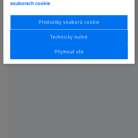
souborech cookie
Předvolby souborů cookie
Technicky nutné
Přijmout vše
Zkušební senzor nové generace
Výkonný hardware senzoru ZEISS ARAMIS Adjustable 24M
zvládne vaše výzvy, poskytuje flexibilitu pro jakýkoli měřicí
úkol: Podsvícení zadní strany zajišťuje vynikající citlivost na
světlo, předdefinované režimy snímku poskytují
inteligentní možnosti pro zachycení rychlých pohybů a
komponenty z optických vláken umožňují vysoké rychlosti
přenosu dat.