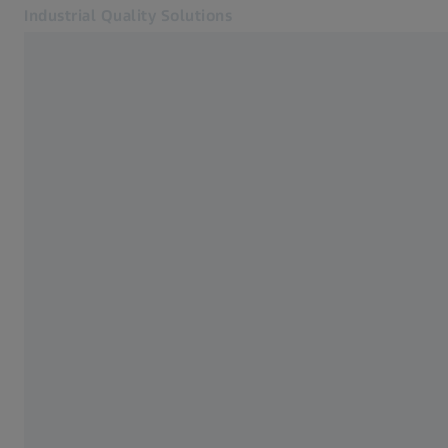
Industrial Quality Solutions
Otevře se na nové kartě
Odvětví
3D testování
Software
Systémy
Služby
O nás
Přihlásit se
Přihlásit se
Přihlásit se
Kontakt
Metrology Shop
Související webové stránky ZEISS
#HandsOnMetrology