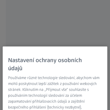
ZEISS and VW have been working
together to develop a new measuring
solution for hairpin stators
The Volkswagen plant in Salzgitter manufactures
important components for the new APP 310 electric drive
destined for the VW ID.3 – including an innovative hairpin
stator. To assure the quality of this sophisticated engine
Nastavení ochrany osobních
design, ZEISS worked collaboratively with VW to develop
údajů
a convincing measuring solution.
Používáme různé technologie sledování, abychom vám
mohli poskytnout lepší zážitek z používání webových
stránek. Kliknutím na „Přijmout vše“ souhlasíte s
používáním technologií sledování za účelem
zapamatování přihlašovacích údajů a zajištění
bezpečného přihlášení (technicky nezbytné),