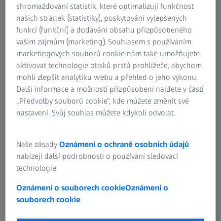
shromažďování statistik, které optimalizují funkčnost
našich stránek (statistiky), poskytování vylepšených
funkcí (funkční) a dodávání obsahu přizpůsobeného
vašim zájmům (marketing). Souhlasem s používáním
marketingových souborů cookie nám také umožňujete
aktivovat technologie otisků prstů prohlížeče, abychom
mohli zlepšit analytiku webu a přehled o jeho výkonu.
Další informace a možnosti přizpůsobení najdete v části
„Předvolby souborů cookie“, kde můžete změnit své
nastavení. Svůj souhlas můžete kdykoli odvolat.
ZEISS LineScan digitises the entire winding head for comparison of the point
cloud with the CAD model.
Naše zásady
Oznámení o ochraně osobních údajů
ZEISS and VW have been working
nabízejí další podrobnosti o používání sledovací
together to develop a new measuring
technologie.
solution for hairpin stators
Oznámení o souborech cookie
Oznámení o
The VW ID.3 is the first ever vehicle to be designed purely
souborech cookie
as an electric car. This compact model goes into