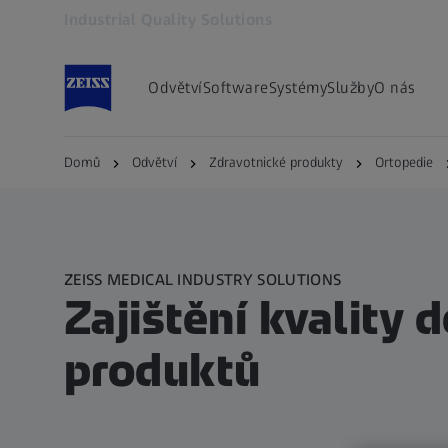
Industrial Quality Solutions
Otevře se na nové kartě
Odvětví
Software
Systémy
Služby
O nás
Domů
Odvětví
Zdravotnické produkty
Ortopedie
ZEISS MEDICAL INDUSTRY SOLUTIONS
Zajištění kvality 
produktů