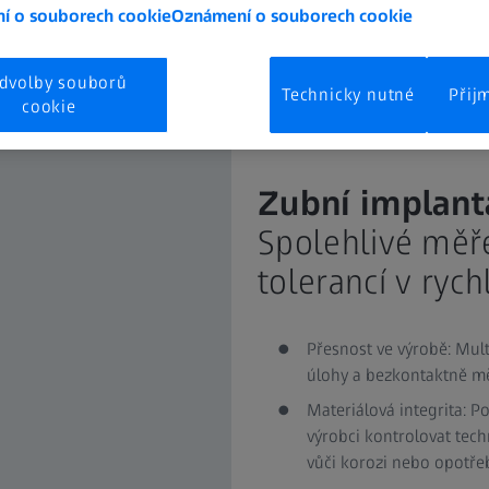
í o souborech cookie
Oznámení o souborech cookie
dvolby souborů
Technicky nutné
Přij
cookie
Zubní implant
Spolehlivé měře
tolerancí v rych
Přesnost ve výrobě: Mult
úlohy a bezkontaktně měří
Materiálová integrita: 
výrobci kontrolovat tech
vůči korozi nebo opotřeb