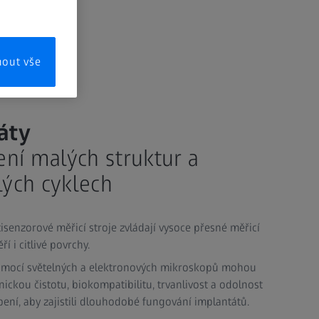
mout vše
áty
ní malých struktur a
lých cyklech
isenzorové měřicí stroje zvládají vysoce přesné měřicí
 i citlivé povrchy.
Pomocí světelných a elektronových mikroskopů mohou
nickou čistotu, biokompatibilitu, trvanlivost a odolnost
ení, aby zajistili dlouhodobé fungování implantátů.