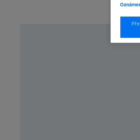
Oznámen
Pře