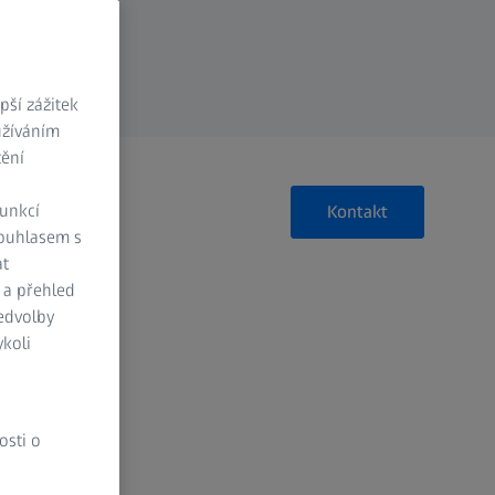
ší zážitek
užíváním
tění
funkcí
Kontakt
Souhlasem s
at
 a přehled
ředvolby
koli
osti o