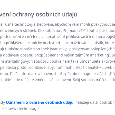
vení ochrany osobních údajů
e různé technologie sledování, abychom vám mohli poskytnout lep
ní webových stránek. Kliknutím na „Přijmout vše“ souhlasíte s po
ií sledování za účelem zapamatování přihlašovacích údajů a zajiš
o přihlášení (technicky nezbytné), shromažďování statistik, které
ují funkčnost našich stránek (statistiky), poskytování vylepšených 
) a dodávání obsahu přizpůsobeného vašim zájmům (marketing). 
ím marketingových souborů cookie nám také umožňujete aktivov
ie otisků prstů prohlížeče, abychom mohli zlepšit analytiku webu
konu. Další informace a možnosti přizpůsobení najdete v části „P
odléhají přísným standardům a předpisům. Výrobci musí
ookie“, kde můžete změnit své nastavení. Svůj souhlas můžete kdy
, spolehlivost a účinnost protéz. Další výzvou je zachování
í rychlých cyklů a spolehlivých výsledků měření.
oftwarová řešení, která jsou přesně přizpůsobena
ady
Oznámení o ochraně osobních údajů
nabízejí další podrobn
 sledovací technologie.