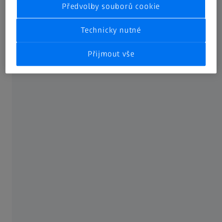
Předvolby souborů cookie
Technicky nutné
Přijmout vše
Technologie dotykového měření se vyznačuje především
velmi vysokou absolutní přesností, a proto je stále první
volbou pro měření vysoce přesných dílů. Stacionární
souřadnicový měřicí stroj dokáže měřit body s přesností
na tisíciny milimetru. Tak vysoké přesnosti zatím optická
3D měřicí technika nedosahuje.
Optická 3D měřicí technologie je velmi vhodná, pokud jsou
požadavky na přesnost v řádu setin milimetru. Jestliže si
chcete pořídit nový měřicí systém a váháte mezi