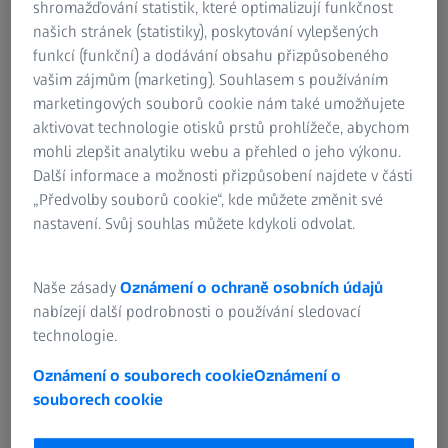
V oblasti rozměrové kontroly součástí jsou souřadnicové
shromažďování statistik, které optimalizují funkčnost
měřicí stroje (CMM) nejznámějšími zástupci klasické měřicí
našich stránek (statistiky), poskytování vylepšených
techniky. Pracují s dotykovými nebo skenovacími měřicími
funkcí (funkční) a dodávání obsahu přizpůsobeného
systémy. Při měření se sonda umístí do požadovaného
vašim zájmům (marketing). Souhlasem s používáním
měřicího bodu. Volitelně lze použít řízený rotační stůl,
marketingových souborů cookie nám také umožňujete
který otáčí měřenou součást. Připojený měřicí software
aktivovat technologie otisků prstů prohlížeče, abychom
vypočítá ze zaznamenaných jednotlivých bodů
mohli zlepšit analytiku webu a přehled o jeho výkonu.
geometrické prvky a z nich odvodí naměřené hodnoty pro
Další informace a možnosti přizpůsobení najdete v části
kontrolované charakteristiky objektu.
„Předvolby souborů cookie“, kde můžete změnit své
nastavení. Svůj souhlas můžete kdykoli odvolat.
Technologie dotykového měření je první
Naše zásady
Oznámení o ochraně osobních údajů
nabízejí další podrobnosti o používání sledovací
volbou pro vysoce přesné díly
technologie.
Oznámení o souborech cookie
Oznámení o
souborech cookie