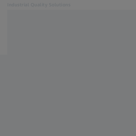
Industrial Quality Solutions
Otevře se na nové kartě
Odvětví
Domů
Software
Systémy
Služby
O nás
Přihlásit se
Přihlásit se
Přihlásit se
Kontakt
Metrology Shop
Související webové stránky ZEISS
#HandsOnMetrology