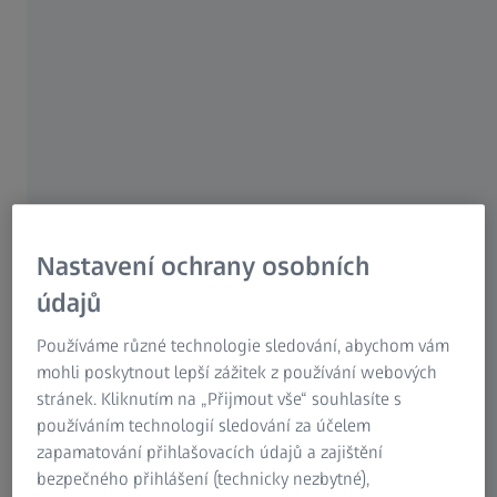
Požadavky na kvalitu součástí se neustále zvyšují, proto je
v dnešní době ve výrobním procesu nezbytná kontrola
geometrických rozměrů včetně sledovatelné dokumentace.
Před pořízením nového 3D měřicího systému vyvstává
zásadní otázka, která technologie je pro příslušnou měřicí
úlohu nejvhodnější. Je zapotřebí dotykový 3D měřicí
systém, který měřicí sondou zaznamenává všechny
relevantní měřicí body? Nebo je vhodnější optický 3D
měřicí systém, který digitalizuje celý povrch bezkontaktně?
Nastavení ochrany osobních
Zde se vysvětlí základní funkce obou metod a na příkladu
údajů
automobilového průmyslu se ukáží jejich výhody, rozdíly a
oblasti použití.
Používáme různé technologie sledování, abychom vám
mohli poskytnout lepší zážitek z používání webových
stránek. Kliknutím na „Přijmout vše“ souhlasíte s
Technologie dotykového měření: bodové
používáním technologií sledování za účelem
zapamatování přihlašovacích údajů a zajištění
snímání povrchu objektu
bezpečného přihlášení (technicky nezbytné),