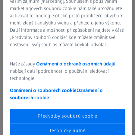
vašim zájmům (marketing). Souhlasem s používáním
marketingových souborů cookie nám také umožňujete
Years of trust in ZEISS products
aktivovat technologie otisků prstů prohlížeče, abychom
Thanks to ZEISS PRISMO ultra, MAPAL Dr. Kress KG
mohli zlepšit analytiku webu a přehled o jeho výkonu.
receives suitable measurement results more quickly
Další informace a možnosti přizpůsobení najdete v části
and thus promotes e-mobility.
„Předvolby souborů cookie“, kde můžete změnit své
nastavení. Svůj souhlas můžete kdykoli odvolat.
These days, the employees from the development
department at MAPAL Dr. Kress KG generally know within
Naše zásady
Oznámení o ochraně osobních údajů
an hour if new tools will offer the right level of precision.
nabízejí další podrobnosti o používání sledovací
Instead of having to wait days for a service provider to
technologie.
deliver the measurement results, the company started
performing on-site measurements at the beginning of
Oznámení o souborech cookie
Oznámení o
2018. With the high-precision coordinate measuring
souborech cookie
machine ZEISS PRISMO ultra, MAPAL inspects the
workpieces machined with the new tools it manufactures.
The benefit for customers is clear: they receive the
Předvolby souborů cookie
measuring results they need more quickly, enabling a
faster launch of innovative tool solutions for areas like
Technicky nutné