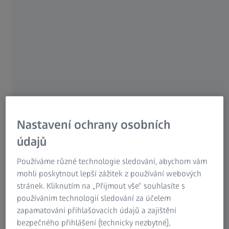
Finding the needle in the haystack.
Nastavení ochrany osobních
údajů
Používáme různé technologie sledování, abychom vám
Christian Troger is Operation Quality Leader at INNIO in Jenbach.
mohli poskytnout lepší zážitek z používání webových
stránek. Kliknutím na „Přijmout vše“ souhlasíte s
INNIO Group analyzes the chemical
používáním technologií sledování za účelem
composition of residual dirt particles using
zapamatování přihlašovacích údajů a zajištění
a ZEISS solution.
bezpečného přihlášení (technicky nezbytné),