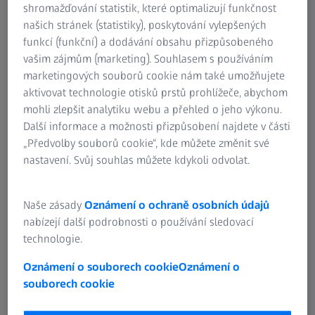
shromažďování statistik, které optimalizují funkčnost
našich stránek (statistiky), poskytování vylepšených
“Even a tiny metallic dirt particle in our powerful engines
funkcí (funkční) a dodávání obsahu přizpůsobeného
can cause enormous damage,” stresses Christian Troger,
vašim zájmům (marketing). Souhlasem s používáním
Operation Quality Leader at INNIO in Jenbach. If, for
marketingových souborů cookie nám také umožňujete
example, a metallic particle the size of a grain of sand
aktivovat technologie otisků prstů prohlížeče, abychom
were to be located inside the connecting road bearing,
mohli zlepšit analytiku webu a přehled o jeho výkonu.
the oil film in the bearing could break. Insufficient
Další informace a možnosti přizpůsobení najdete v části
lubrication increases the friction between the crankshaft
„Předvolby souborů cookie“, kde můžete změnit své
and the connecting rod bearing, which can lead to
nastavení. Svůj souhlas můžete kdykoli odvolat.
substantial damage.
Naše zásady
Oznámení o ochraně osobních údajů
nabízejí další podrobnosti o používání sledovací
technologie.
Oznámení o souborech cookie
Oznámení o
souborech cookie