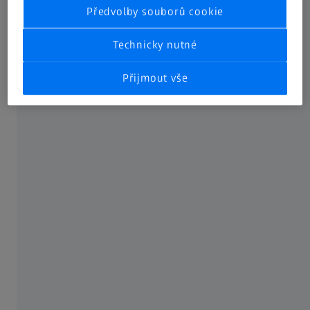
Předvolby souborů cookie
Technicky nutné
Přijmout vše
More than 25,000 INNIO Group engines have been delivered to around 100
countries to date.
The INNIO Group sets industry-wide standards in terms of
engine performance and reliability. The Jenbacher
generator sets and power-heat and power-heat-cooling
generation systems in the performance range of 250 KW
to 10.4 MW can be operated with many types of energy
sources, such as landfill gas, sewage gas, biomethane or
hydrogen, thereby supporting customers in their
transition to net zero.