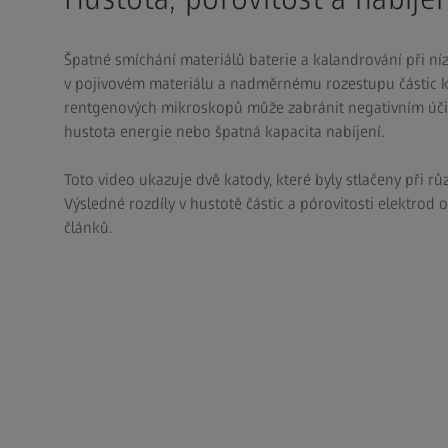
Špatné smíchání materiálů baterie a kalandrování při ní
v pojivovém materiálu a nadměrnému rozestupu částic k
rentgenových mikroskopů může zabránit negativním úči
hustota energie nebo špatná kapacita nabíjení.
Toto video ukazuje dvě katody, které byly stlačeny při r
Výsledné rozdíly v hustotě částic a pórovitosti elektrod 
článků.