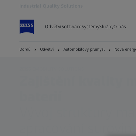
Industrial Quality Solutions
Otevře se na nové kartě
Odvětví
Software
Systémy
Služby
O nás
Domů
Odvětví
Automobilový průmysl
Nová energe
ZEISS EMOBILITY SOLUTIONS
Zajištění kvality 
baterií
Vývoj struktury ma
zpracování surovin