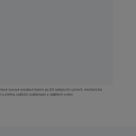
Živ
Poz
Opakova
mechani
mikros
sníženo
hiové kovové anodové baterii po 80 nabíjecích cyklech: mechanická
í a změna radiální vzdálenosti a oddělení vrstev.