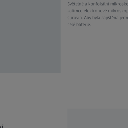
Světelné a konfokální mikrosko
zatímco elektronové mikroskopy
surovin. Aby byla zajištěna je
celé baterie.
í