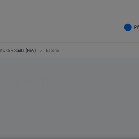
Př
tická vozidla (NEV)
Baterie
materiálů
teriálů a