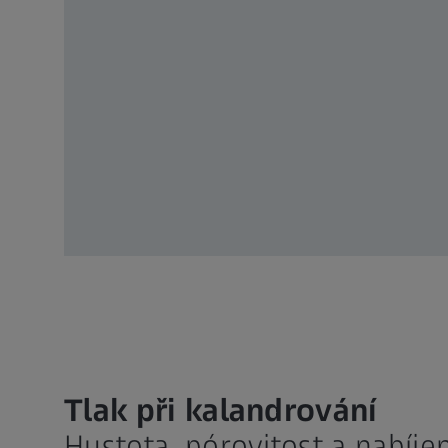
Tlak při kalandrování
Hustota, pórovitost a nabíjen