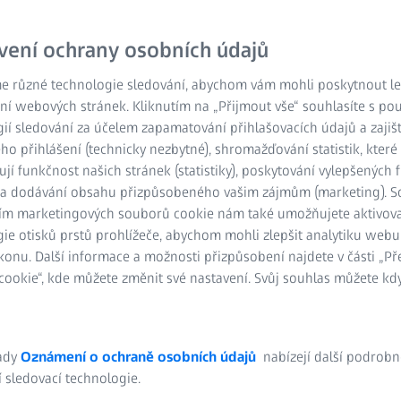
vení ochrany osobních údajů
e různé technologie sledování, abychom vám mohli poskytnout lep
ní webových stránek. Kliknutím na „Přijmout vše“ souhlasíte s po
ií sledování za účelem zapamatování přihlašovacích údajů a zajiš
o přihlášení (technicky nezbytné), shromažďování statistik, které
ují funkčnost našich stránek (statistiky), poskytování vylepšených 
) a dodávání obsahu přizpůsobeného vašim zájmům (marketing). 
ím marketingových souborů cookie nám také umožňujete aktivov
ie otisků prstů prohlížeče, abychom mohli zlepšit analytiku webu
konu. Další informace a možnosti přizpůsobení najdete v části „P
itní materiály znamenají vysoc
ookie“, kde můžete změnit své nastavení. Svůj souhlas můžete kdy
ických vozidel
ady
Oznámení o ochraně osobních údajů
nabízejí další podrobn
 sledovací technologie.
o vozidla má bateriový systém největší vliv na jízdní vlastnosti. E