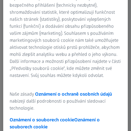
bezpečného přihlášení (technicky nezbytné),
shromažďování statistik, které optimalizují funkčnost
našich stránek (statistiky), poskytování vylepšených
funkcí (funkční) a dodávání obsahu přizpůsobeného
vašim zájmům (marketing). Souhlasem s používáním
marketingových souborů cookie nám také umožňujete
aktivovat technologie otisků prstů prohlížeče, abychom
lné prstencové osvětlení, rozšířená hloubka
Zbytky výfukových plynů na výfukovém vent
mohli zlepšit analytiku webu a přehled o jeho výkonu.
osvětlení, rozšířená hloubka ostrosti (EDF), 
Další informace a možnosti přizpůsobení najdete v části
„Předvolby souborů cookie“, kde můžete změnit své
nastavení. Svůj souhlas můžete kdykoli odvolat.
Hlavní vlastnosti
Naše zásady
Oznámení o ochraně osobních údajů
nabízejí další podrobnosti o používání sledovací
Chytrý design
technologie.
Váš Smartzoom 5 obsahuje vysoce inteligentní
Oznámení o souborech cookie
Oznámení o
technologie pro zajištění kvality a analýzu kontroly kvality
souborech cookie
(QA/QC).