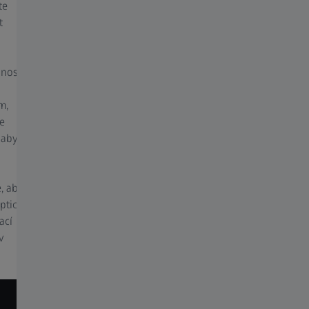
te
analýza mohla provádět opakovaně a
t
reprodukovatelně i bez hlubších znalostí
mikroskopu.
čnostní
Pro optimální zobrazovací podmínky vám
funkce nejlepšího obrazu umožňuje jedním
m,
kliknutím zobrazit sérii snímků za různých
e
podmínek světla a zpracování, včetně HDR,
 aby
filtrování šumu a ostření, vybrat nejlepší
snímek pro vaši aplikaci.
, aby
Optický
ací
v