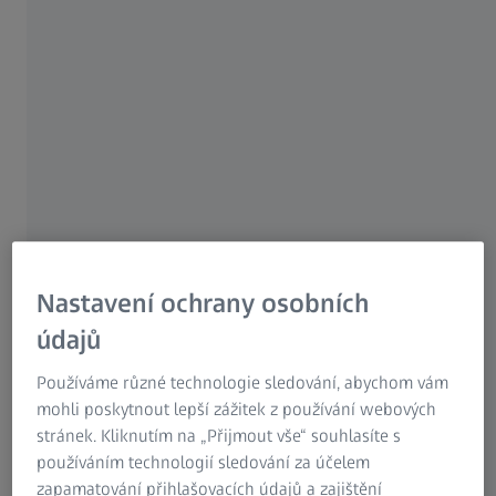
že i neškolení uživatelé dosahují výborných
výsledků. Jak jednoduché? Smartzoom 5 je
vybaven režimem zaznamenávání makro
úrovně, který postupně vylepšuje pracovní
postup pro opakované analýzy vzorků stejného
typu.
Nastavení ochrany osobních
ZEISS Smartzoom 5
údajů
Používáme různé technologie sledování, abychom vám
mohli poskytnout lepší zážitek z používání webových
stránek. Kliknutím na „Přijmout vše“ souhlasíte s
používáním technologií sledování za účelem
zapamatování přihlašovacích údajů a zajištění