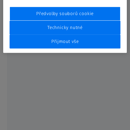
Váš digitální mikroskop je dodáván s řadou integrovaných
Předvolby souborů cookie
komponent: optický motor kombinuje tři funkce: zoom,
přehledovou kameru a koaxiální osvětlení v jedné
Technicky nutné
komponentě.
Přijmout vše
Váš Smartzoom 5 vždy zná stav všech hlavních komponent
a automaticky koriguje jejich odchylky.
Chytrý pracovní postup
Váš Smartzoom 5 je vybaven režimem zaznamenávání
makro úrovně, který postupně vylepšuje pracovní postup
pro opakované analýzy vzorků stejného typu.
Integrované grafické uživatelské rozhraní QA/QC s
ovládáním gesty podporuje plynulý pracovní postup od