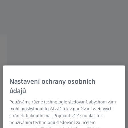
Research Microscopy Solutions
ZEISS Group
Deformace vstřikovaných
dílů
Nastavení ochrany osobních
údajů
Vstřikované plastové díly se po výrobě často odchylují od
Používáme různé technologie sledování, abychom vám
požadovaného tvaru a neodpovídají původnímu výkresu.
mohli poskytnout lepší zážitek z používání webových
Deformace a smršťování jsou běžné a zaměstnávají
stránek. Kliknutím na „Přijmout vše“ souhlasíte s
výrobce nástrojů a forem při vývoji produktů. Tento
používáním technologií sledování za účelem
problém představuje výzvu i pro metrology. Jak správně