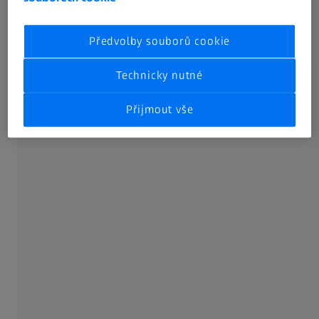
vstřikovací tlak, udržovací tlak, doba udržování a chlazení.
Deformace však neznamená automatické zhoršení funkce
součásti, a proto je třeba ji posuzovat diferencovaně.
Předvolby souborů cookie
Ovlivňuje deformace skutečně funkci a jaké úpravy formy
jsou nutné?
Technicky nutné
Přijmout vše
Reálné měření dílů
Jedno měření, dva výsledky
Softwarová aplikace De-Warp kompenzuje deformace
pomocí výkonných algoritmů. Místo mechanických upínacích
bodů můžete v softwaru definovat virtuální upínací body. To