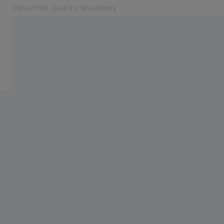
Industrial Quality Solutions
Otevře se na nové kartě
Odvětví
Domů
Software
Systémy
Služby
O nás
Přihlásit se
Přihlásit se
Přihlásit se
Kontakt
Metrology Shop
Související webové stránky ZEISS
#HandsOnMetrology