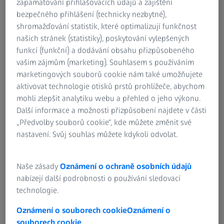
zapamatování přihlašovacích údajů a zajištění
vyhodnotit deformace při vyhodnocování dílů, aniž by
bezpečného přihlášení (technicky nezbytné),
vznikaly zbytečné zmetky?
shromažďování statistik, které optimalizují funkčnost
našich stránek (statistiky), poskytování vylepšených
Vstřikování umožňuje nákladově efektivní výrobu
funkcí (funkční) a dodávání obsahu přizpůsobeného
geometricky složitých plastových dílů v jediném pracovním
vašim zájmům (marketing). Souhlasem s používáním
kroku. Plastové díly jsou však po výrobě často
marketingových souborů cookie nám také umožňujete
deformované kvůli materiálovým a procesním
aktivovat technologie otisků prstů prohlížeče, abychom
parametrům. Úpravy forem jsou časově i finančně náročné
mohli zlepšit analytiku webu a přehled o jeho výkonu.
a často vyžadují několik korekčních smyček, aby bylo
Další informace a možnosti přizpůsobení najdete v části
dosaženo požadovaného tvaru dílu.
„Předvolby souborů cookie“, kde můžete změnit své
nastavení. Svůj souhlas můžete kdykoli odvolat.
Změna procesních a materiálových
Naše zásady
Oznámení o ochraně osobních údajů
parametrů
nabízejí další podrobnosti o používání sledovací
technologie.
Rozsah deformací a smrštění lze pozitivně ovlivnit
prostřednictvím parametrů formy, jako je systém vtoků,
Oznámení o souborech cookie
Oznámení o
chlazení a výhoz, a také parametrů stroje, jako je
souborech cookie