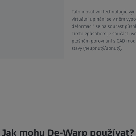
Tato inovativní technologie vyu
virtuální upínání se v něm vyp
deformaci“ se na součást působ
Tímto způsobem je součást uve
plošném porovnání s CAD mode
stavy (neupnutý/upnutý).
Jak mohu De-Warp používat?