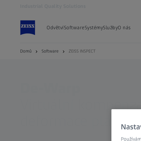
Industrial Quality Solutions
Otevře se na nové kartě
Odvětví
Software
Systémy
Služby
O nás
Domů
Software
ZEISS INSPECT
De-Warp
Virtuální kompenz
deformace plastový
Nasta
Používám