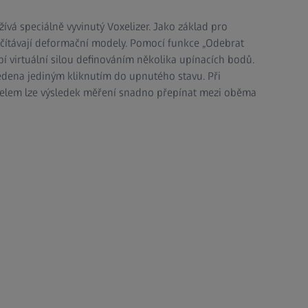
žívá speciálně vyvinutý Voxelizer. Jako základ pro
očítávají deformační modely. Pomocí funkce „Odebrat
í virtuální silou definováním několika upínacích bodů.
dena jediným kliknutím do upnutého stavu. Při
lem lze výsledek měření snadno přepínat mezi oběma