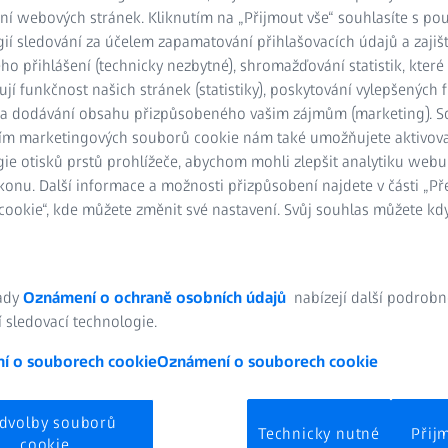
ní webových stránek. Kliknutím na „Přijmout vše“ souhlasíte s po
ií sledování za účelem zapamatování přihlašovacích údajů a zajiš
o přihlášení (technicky nezbytné), shromažďování statistik, které
ují funkčnost našich stránek (statistiky), poskytování vylepšených 
) a dodávání obsahu přizpůsobeného vašim zájmům (marketing). 
ím marketingových souborů cookie nám také umožňujete aktivov
ie otisků prstů prohlížeče, abychom mohli zlepšit analytiku webu
konu. Další informace a možnosti přizpůsobení najdete v části „P
ookie“, kde můžete změnit své nastavení. Svůj souhlas můžete kdy
ravku
ady
Oznámení o ochraně osobních údajů
nabízejí další podrobn
 sledovací technologie.
í o souborech cookie
Oznámení o souborech cookie
dvolby souborů
Technicky nutné
Přij
Snížit zmetkovitost
cookie