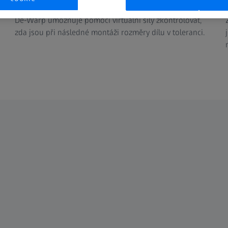
De-Warp umožňuje pomocí virtuální síly zkontrolovat,
zda jsou při následné montáži rozměry dílu v toleranci.