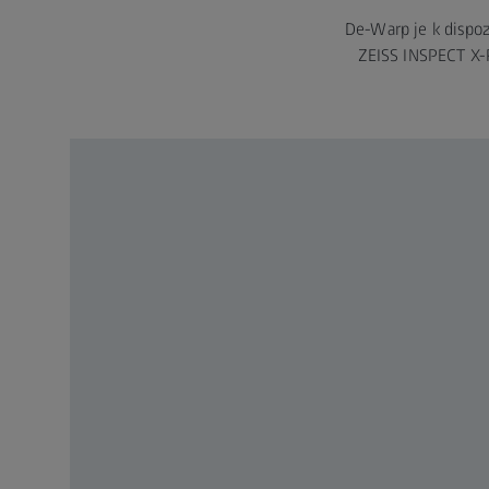
De-Warp je k dispoz
ZEISS INSPECT X-Ra