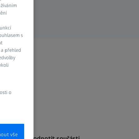
užíváním
tění
funkcí
Souhlasem s
at
 a přehled
ředvolby
koli
osti o
mout vše
Správně vyhodnotit součásti