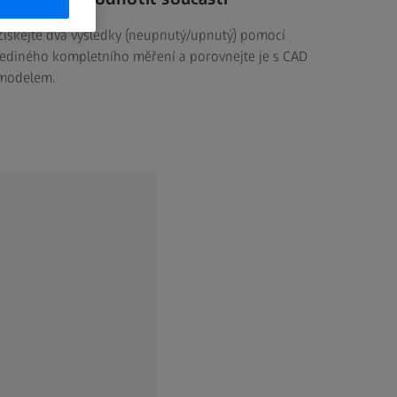
Získejte dva výsledky (neupnutý/upnutý) pomocí
jediného kompletního měření a porovnejte je s CAD
modelem.