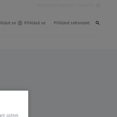
Metrology Shop
Česká republika
ihlásit se
Přihlásit se
Přihlásit se
Kontakt
ší zážitek