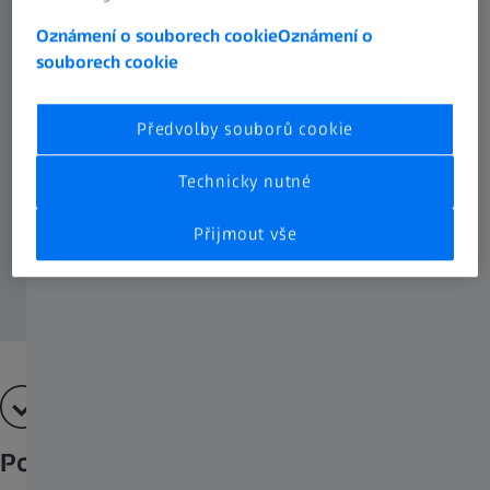
Oznámení o souborech cookie
Oznámení o
souborech cookie
Předvolby souborů cookie
Technicky nutné
Přijmout vše
Porozumění potřebám zákazníků.