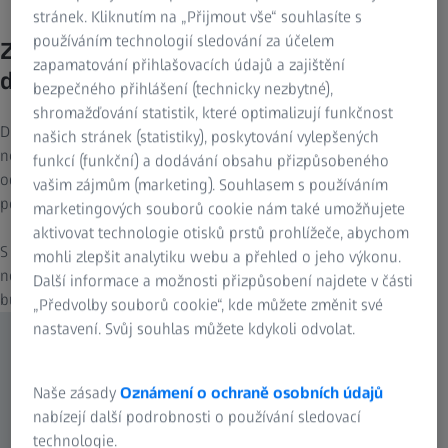
stránek. Kliknutím na „Přijmout vše“ souhlasíte s
používáním technologií sledování za účelem
Zlepšete svůj podnikatelský profil v
zapamatování přihlašovacích údajů a zajištění
digitálním světě.
bezpečného přihlášení (technicky nezbytné),
shromažďování statistik, které optimalizují funkčnost
Digitální svět přetváří optometristickou praxi. Zákazníci jsou
našich stránek (statistiky), poskytování vylepšených
neustále připojení a mají stále větší požadavky. Praxe se mohou
funkcí (funkční) a dodávání obsahu přizpůsobeného
odlišit především možností individuálních řešení, vyšším
vašim zájmům (marketing). Souhlasem s používáním
pohodlím a jedinečnou zkušeností pro zákazníky.
marketingových souborů cookie nám také umožňujete
aktivovat technologie otisků prstů prohlížeče, abychom
S pomocí platformy ZEISS VISUFIT 1000 můžete dosáhnout
mohli zlepšit analytiku webu a přehled o jeho výkonu.
nových úrovní přesnosti, rychlosti, služeb a pohodlí – přeneste
Další informace a možnosti přizpůsobení najdete v části
budoucnost nákupu brýlí do současnosti.
„Předvolby souborů cookie“, kde můžete změnit své
nastavení. Svůj souhlas můžete kdykoli odvolat.
Naše zásady
Oznámení o ochraně osobních údajů
nabízejí další podrobnosti o používání sledovací
technologie.