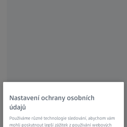
Nastavení ochrany osobních
údajů
Používáme různé technologie sledování, abychom vám
mohli poskytnout lepší zážitek z používání webových