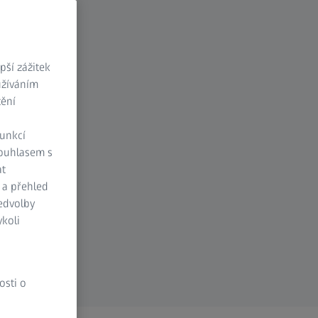
ší zážitek
užíváním
tění
funkcí
Souhlasem s
at
 a přehled
ředvolby
koli
osti o