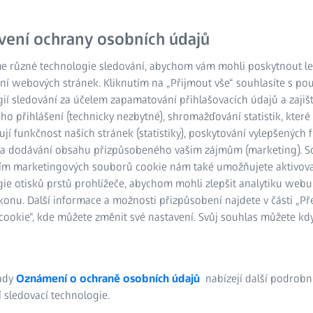
snosti a snadnějších
ní zrakové řešení šité na
vení ochrany osobních údajů
ízení digitální centrace
 integrovaná do Systému
e různé technologie sledování, abychom vám mohli poskytnout lep
1
(PMS))
.
ní webových stránek. Kliknutím na „Přijmout vše“ souhlasíte s po
ií sledování za účelem zapamatování přihlašovacích údajů a zajiš
o přihlášení (technicky nezbytné), shromažďování statistik, které
ují funkčnost našich stránek (statistiky), poskytování vylepšených 
) a dodávání obsahu přizpůsobeného vašim zájmům (marketing). 
ím marketingových souborů cookie nám také umožňujete aktivov
vořte pro zákazníky
ie otisků prstů prohlížeče, abychom mohli zlepšit analytiku webu
konu. Další informace a možnosti přizpůsobení najdete v části „P
ookie“, kde můžete změnit své nastavení. Svůj souhlas můžete kdy
výkon
ady
Oznámení o ochraně osobních údajů
nabízejí další podrobn
 sledovací technologie.