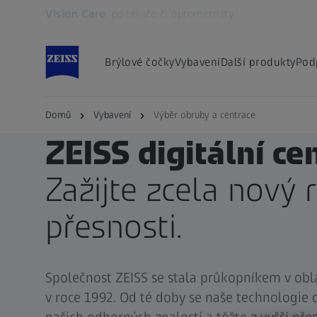
Vision Care
po lékaře či optometristy
Otevře se na nové kartě
Brýlové čočky
Vybavení
Další produkty
Pod
Domů
Vybavení
Výběr obruby a centrace
PRODUKTY ZEISS PRO LÉKAŘE A OPTOMETRISTY
ZEISS digitální ce
Zažijte zcela nový
přesnosti.
Společnost ZEISS se stala průkopníkem v obl
v roce 1992. Od té doby se naše technologie dr