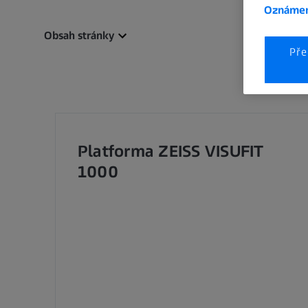
Oznámen
Obsah stránky
Pře
Platforma ZEISS VISUFIT
1000