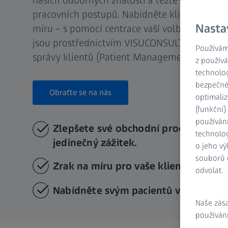
našich odborných znalostí a těžte z vyšší pře
pracovních postupů. Nabídněte klientům vlast
Nasta
míru – s pomocí centrace vaší volby. ZEISS zař
jsou prostřednictvím VISUCONSULT 500 plně
Používám
správy klientů (Patient Management System 
z používá
technolog
bezpečnéh
Obraťte se na nás
optimaliz
(funkční
používán
Zlepšete své obchodní procesy a vyt
technolog
jedinečný zážitek.
o jeho vý
souborů c
Zrak na míru pro vaše klienty
odvolat.
Nabídněte svým pacientů výjimečný 
Naše zás
používání