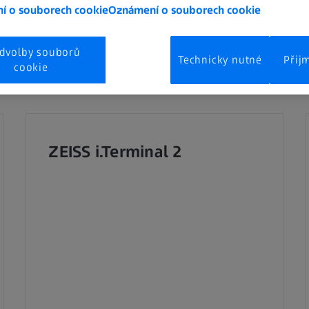
í o souborech cookie
Oznámení o souborech cookie
dvolby souborů
Technicky nutné
Přij
cookie
ZEISS i.Terminal 2