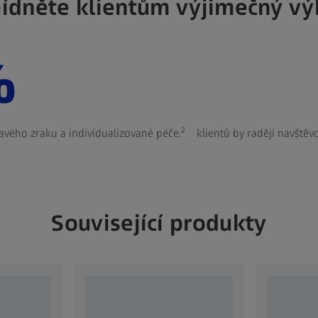
ídněte klientům výjimečný vý
%
2
avého zraku a individualizované péče.
klientů by raději navštěv
Související produkty