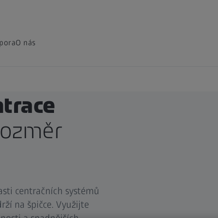
pora
O nás
ntrace
 rozměr
asti centračních systémů
ží na špičce. Využijte