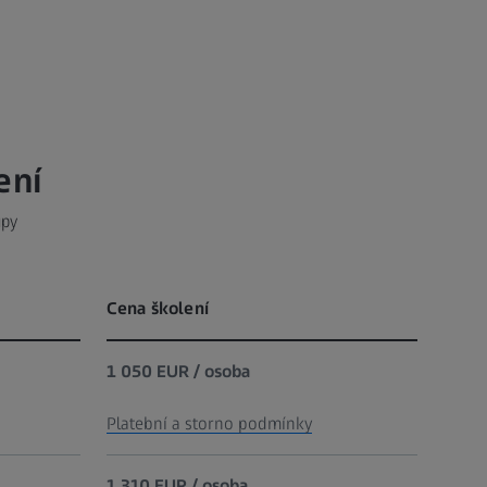
ení
upy
Cena školení
1 050 EUR / osoba
Platební a storno podmínky
1 310 EUR / osoba