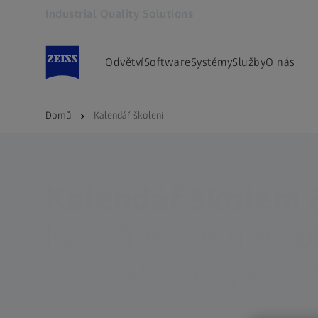
Industrial Quality Solutions
Otevře se na nové kartě
Odvětví
Software
Systémy
Služby
O nás
Domů
Kalendář školení
Kalendář školení 
Posuňte své metro
znalosti na vyšší ú