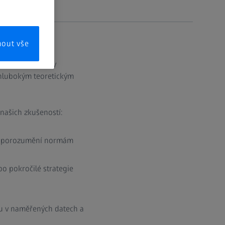
mout vše
še měřicí systémy
i hlubokým teoretickým
našich zkušeností:
oké porozumění normám
po pokročilé strategie
otu v naměřených datech a