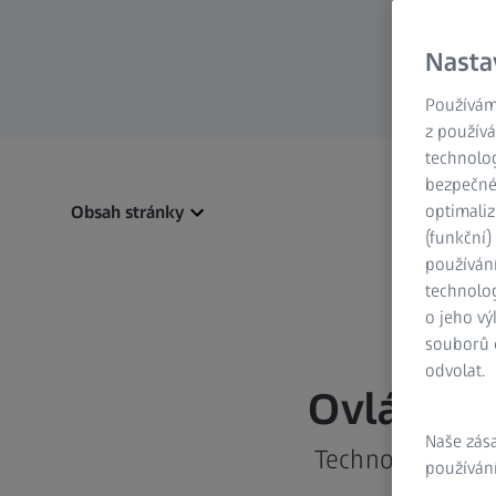
Nasta
Používám
z používá
technolog
bezpečnéh
optimaliz
Obsah stránky
(funkční
používán
technolog
o jeho vý
souborů c
odvolat.
Ovládnět
Naše zás
Technologie se m
používání