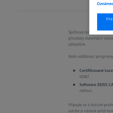
Oznámen
Pře
Špičková technologie je je
přinášely maximální výsle
základům.
Naše vzdělávací programy 
Certifikované ku
GD&T.
Software ZEISS 
měření.
Připojte se k tisícům prof
udržte si náskok před kon