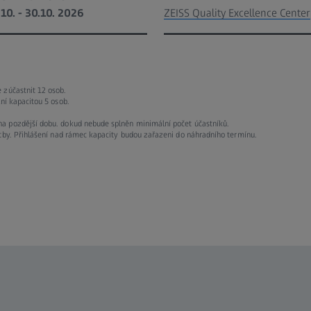
.10. - 30.10. 2026
ZEISS Quality Excellence Center
 zúčastnit 12 osob.
ní kapacitou 5 osob.
a pozdější dobu. dokud nebude splněn minimální počet účastníků.
atby. Přihlášení nad rámec kapacity budou zařazeni do náhradního termínu.