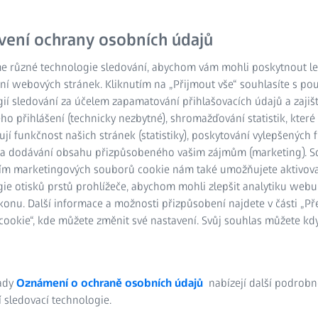
vení ochrany osobních údajů
e různé technologie sledování, abychom vám mohli poskytnout lep
ní webových stránek. Kliknutím na „Přijmout vše“ souhlasíte s po
ií sledování za účelem zapamatování přihlašovacích údajů a zajiš
o přihlášení (technicky nezbytné), shromažďování statistik, které
ují funkčnost našich stránek (statistiky), poskytování vylepšených 
) a dodávání obsahu přizpůsobeného vašim zájmům (marketing). 
ím marketingových souborů cookie nám také umožňujete aktivov
ie otisků prstů prohlížeče, abychom mohli zlepšit analytiku webu
konu. Další informace a možnosti přizpůsobení najdete v části „P
ookie“, kde můžete změnit své nastavení. Svůj souhlas můžete kdy
e budoucnost metrologi
ady
Oznámení o ochraně osobních údajů
nabízejí další podrobn
ění, přesnost zůstává. Investujte do vzdělán
 sledovací technologie.
moderní standardy kvality.