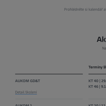
Prohlédněte si kalendář a
Ak
Na
Termíny š
AUKOM GD&T
KT 40 | 29
KT 46 | 9.
Detail školení
AUKOM 1
KT 20 | 11