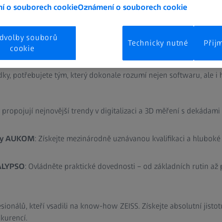
í o souborech cookie
Oznámení o souborech cookie
dvolby souborů
Technicky nutné
Přij
cookie
n polovina úspěchu. Tou druhou jsou lidé, kteří ji ovládají. Aby va
dky, potřebujete tým, který dokonale rozumí nejen softwaru, ale 
propojují nejnovější trendy v digitalizaci a 3D měření s dekádami 
rzy AUKOM
: Získejte mezinárodně uznávanou kvalifikaci a hlub
CALYPSO
: Ovládněte praktické dovednosti – od základních rutin až 
esionálů, kteří vsadili na know-how ZEISS. Získejte absolutní jist
kurencí.