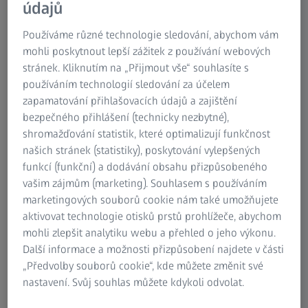
aditivně vyráběné kovové díly a hliníkové odlitky, včetně
údajů
těch s ocelovými vložkami, a také pro další sestavy
obsahující hustší materiály.
Používáme různé technologie sledování, abychom vám
mohli poskytnout lepší zážitek z používání webových
Modul je k dispozici pro ZEISS METROTOM 1500 225kV
stránek. Kliknutím na „Přijmout vše“ souhlasíte s
G3, a to buď jako řešení retrofit nebo jako součást nákupu
používáním technologií sledování za účelem
nového systému. Upgradujte nyní váš systém pomocí
zapamatování přihlašovacích údajů a zajištění
modulu ZEISS scatterControl a využijte vynikající kvalitu
bezpečného přihlášení (technicky nezbytné),
obrazu pro mnohem snadnější vyhodnocování dat.
shromažďování statistik, které optimalizují funkčnost
našich stránek (statistiky), poskytování vylepšených
funkcí (funkční) a dodávání obsahu přizpůsobeného
vašim zájmům (marketing). Souhlasem s používáním
marketingových souborů cookie nám také umožňujete
aktivovat technologie otisků prstů prohlížeče, abychom
Jaké výhody vám přináší ZEISS
mohli zlepšit analytiku webu a přehled o jeho výkonu.
scatterControl
Další informace a možnosti přizpůsobení najdete v části
„Předvolby souborů cookie“, kde můžete změnit své
nastavení. Svůj souhlas můžete kdykoli odvolat.