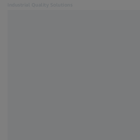
Industrial Quality Solutions
Otevře se na nové kartě
Odvětví
ZEISS DuraMax
Software
Systémy
Služby
O nás
Přihlásit se
Přihlásit se
Přihlásit se
Kontakt
Metrology Shop
Související webové stránky ZEISS
#HandsOnMetrology