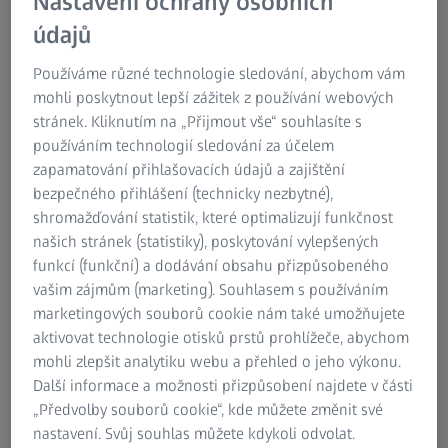
Nastavení ochrany osobních
údajů
Vyšší kapacita na vašem měřicím stroji
Používáme různé technologie sledování, abychom vám
Dvě paletová místa
mohli poskytnout lepší zážitek z používání webových
stránek. Kliknutím na „Přijmout vše“ souhlasíte s
Příprava a montáž/demontáž
používáním technologií sledování za účelem
paralelně s měřením
zapamatování přihlašovacích údajů a zajištění
bezpečného přihlášení (technicky nezbytné),
shromažďování statistik, které optimalizují funkčnost
našich stránek (statistiky), poskytování vylepšených
funkcí (funkční) a dodávání obsahu přizpůsobeného
ZEISS ONE.STOP.SOLUTION
vašim zájmům (marketing). Souhlasem s používáním
marketingových souborů cookie nám také umožňujete
Duplexní systém pro ZEISS DuraMax
aktivovat technologie otisků prstů prohlížeče, abychom
mohli zlepšit analytiku webu a přehled o jeho výkonu.
Další informace a možnosti přizpůsobení najdete v části
„Předvolby souborů cookie“, kde můžete změnit své
nastavení. Svůj souhlas můžete kdykoli odvolat.