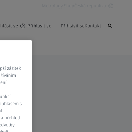
Metrology Shop
Česká republika
ihlásit se
Přihlásit se
Přihlásit se
Kontakt
ší zážitek
užíváním
tění
funkcí
Souhlasem s
at
 a přehled
ředvolby
koli