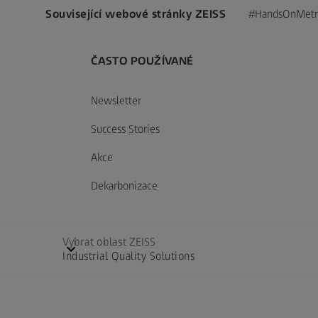
Související webové stránky ZEISS
#HandsOnMetr
ČASTO POUŽÍVANÉ
Newsletter
Success Stories
Akce
Dekarbonizace
Vybrat oblast ZEISS
Industrial Quality Solutions
Cinematography
Vyberte jazyk