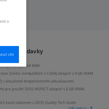
osti o
mové požadavky
mout vše
Xeon (16 Core) 64 GB RAM
cesor (nVidia, kompatibilní s CUDA) alespoň s 4 GB VRAM
) s aktuálními bezpečnostními aktualizacemi
arta pro použití ZEISS INSPECT alespoň s 6 GB VRAM
ých karet naleznete v ZEISS Quality Tech Guide.
Zpět nahoru