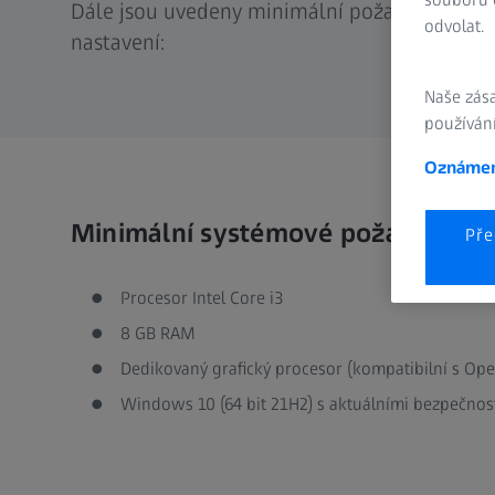
Dále jsou uvedeny minimální požadavky a pa
odvolat.
nastavení:
Naše zás
používání
Oznámen
Minimální systémové požadavky
Pře
Procesor Intel Core i3
8 GB RAM
Dedikovaný grafický procesor (kompatibilní s Op
Windows 10 (64 bit 21H2) s aktuálními bezpečnos