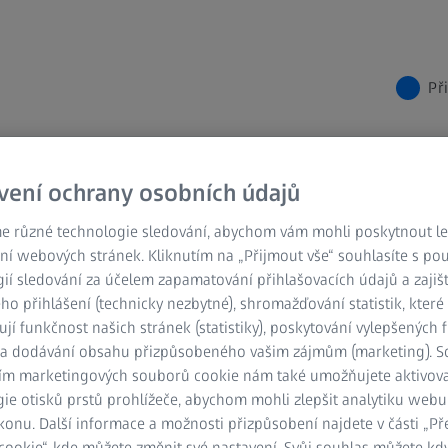
Př
ay
Systémové požadavky x-ray
vení ochrany osobních údajů
vky pro ZEISS
e různé technologie sledování, abychom vám mohli poskytnout lep
ní webových stránek. Kliknutím na „Přijmout vše“ souhlasíte s po
ií sledování za účelem zapamatování přihlašovacích údajů a zajiš
o přihlášení (technicky nezbytné), shromažďování statistik, které
ují funkčnost našich stránek (statistiky), poskytování vylepšených 
odnocování velkého množství dat. Pro
) a dodávání obsahu přizpůsobeného vašim zájmům (marketing). 
e a vyhodnocení dat i na nich založených
ím marketingových souborů cookie nám také umožňujete aktivov
na systém a jeho hardwarové komponenty.
ie otisků prstů prohlížeče, abychom mohli zlepšit analytiku webu
konu. Další informace a možnosti přizpůsobení najdete v části „P
ookie“, kde můžete změnit své nastavení. Svůj souhlas můžete kdy