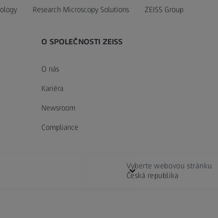
ology
Research Microscopy Solutions
ZEISS Group
O SPOLEČNOSTI ZEISS
O nás
Kariéra
Newsroom
Compliance
Vyberte webovou stránku
Česká republika
Digital Solutions & Software Development
E
Vyberte místo