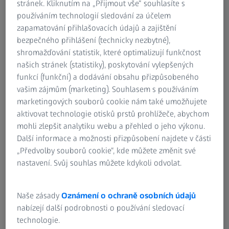
stránek. Kliknutím na „Přijmout vše“ souhlasíte s
Firma ZEISS ve spolupráci s QPAG
používáním technologií sledování za účelem
nabízí certifikovanou komplexní
zapamatování přihlašovacích údajů a zajištění
analýzu částic
bezpečného přihlášení (technicky nezbytné),
shromažďování statistik, které optimalizují funkčnost
Analýzy probíhají v akreditované Clean Room
našich stránek (statistiky), poskytování vylepšených
laboratoři Q-LAB. Vyhodnocení technické
funkcí (funkční) a dodávání obsahu přizpůsobeného
čistoty provádíme v definovaných úrovních a
vašim zájmům (marketing). Souhlasem s používáním
marketingových souborů cookie nám také umožňujete
metodických variantách dle požadavků
aktivovat technologie otisků prstů prohlížeče, abychom
zákazníka, charakteru dílu a účelu hodnocení
mohli zlepšit analytiku webu a přehled o jeho výkonu.
(PPAP, procesní analýza, reklamace...). Postupy
Další informace a možnosti přizpůsobení najdete v části
vycházejí z principů VDA 19.1 / ISO 16232.
„Předvolby souborů cookie“, kde můžete změnit své
nastavení. Svůj souhlas můžete kdykoli odvolat.
Naše zásady
Oznámení o ochraně osobních údajů
nabízejí další podrobnosti o používání sledovací
technologie.