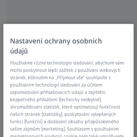
Aircraft maintenance, repair and overhaul (MRO)
operations ensure that aircrafts are always safe to fly
during their whole service life. An integral part of any
aircraft maintenance scheme is the engine repair and
overhaul.
Nastavení ochrany osobních
údajů
Especially, fan blades of modern aircraft propulsion
turbines have to withstand extreme operating conditions
Používáme různé technologie sledování, abychom vám
during their service life. To guarantee the highest possible
mohli poskytnout lepší zážitek z používání webových
level of safety, fan blades are continuously checked for
stránek. Kliknutím na „Přijmout vše“ souhlasíte s
their integrity. Furthermore, fan blades are exposed to
používáním technologií sledování za účelem
lightning, ice and bird strikes. Incidents like these trigger
zapamatování přihlašovacích údajů a zajištění
the so-called long service inspection during which
bezpečného přihlášení (technicky nezbytné),
defective fan blades need to be identified and replaced.
shromažďování statistik, které optimalizují funkčnost
This procedure is costly and time-consuming as it includes
našich stránek (statistiky), poskytování vylepšených
the complete disassembly of the turbine. During the time
funkcí (funkční) a dodávání obsahu přizpůsobeného
of the service inspection, an expensive exchange turbine
vašim zájmům (marketing). Souhlasem s používáním
will keep the aircraft up and running. Obviously, airlines
marketingových souborů cookie nám také umožňujete