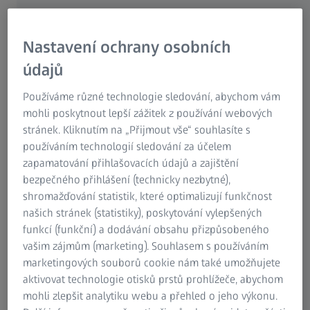
Software increases process reliability
Nastavení ochrany osobních
Metabowerke GmbH manufactures professional power
tools and accessories. As a premium supplier, offering
údajů
customers optimum quality is an absolute must. This
Používáme různé technologie sledování, abychom vám
company has a long tradition extending back to the first
mohli poskytnout lepší zážitek z používání webových
decades of the 20th century and is located in Nürtingen,
stránek. Kliknutím na „Přijmout vše“ souhlasíte s
Germany. With the acquisition of ZEISS PiWeb quality data
používáním technologií sledování za účelem
management software, Metabo was able to optimize its
zapamatování přihlašovacích údajů a zajištění
measuring and manufacturing processes at the end of
bezpečného přihlášení (technicky nezbytné),
2016.
shromažďování statistik, které optimalizují funkčnost
našich stránek (statistiky), poskytování vylepšených
funkcí (funkční) a dodávání obsahu přizpůsobeného
vašim zájmům (marketing). Souhlasem s používáním
marketingových souborů cookie nám také umožňujete
aktivovat technologie otisků prstů prohlížeče, abychom
mohli zlepšit analytiku webu a přehled o jeho výkonu.