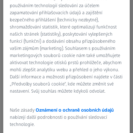
používáním technologií sledování za účelem
zapamatování přihlašovacích údajů a zajištění
bezpečného přihlášení (technicky nezbytné),
shromažďování statistik, které optimalizují funkčnost
našich stránek (statistiky), poskytování vylepšených
funkcí (funkční) a dodávání obsahu přizpůsobeného
vašim zájmům (marketing). Souhlasem s používáním
marketingových souborů cookie nám také umožňujete
Daniel Hübscher from Technology Development put all measurement programs
to the test
aktivovat technologie otisků prstů prohlížeče, abychom
mohli zlepšit analytiku webu a přehled o jeho výkonu.
The machine operators of Bosch are
Další informace a možnosti přizpůsobení najdete v části
„Předvolby souborů cookie“, kde můžete změnit své
optimizing production with ZEISS PiWeb
nastavení. Svůj souhlas můžete kdykoli odvolat.
correction values
Bosch production planners Andreas Tisljar and Sebastian
Naše zásady
Oznámení o ochraně osobních údajů
Schniepp had been working on the idea for a long time —
nabízejí další podrobnosti o používání sledovací
namely, to make it much easier for the 35 machine
technologie.
operators who work in steering-nut production in