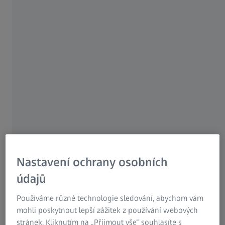
Since 2020, measurement data from the measurement
machines have been transferred to the shop floor where
steering nuts are produced at Bosch in Schwaebisch
Gmuend using ZEISS PiWeb, a reporting and statistical
software. This has increased the transparency of the data
and helped the machine operators optimize the
production process. The decisive factor in this
optimization is the fact that the software suggests a
correction value for every single process-relevant
measurement characteristic.
Nastavení ochrany osobních
údajů
Používáme různé technologie sledování, abychom vám
mohli poskytnout lepší zážitek z používání webových
stránek. Kliknutím na „Přijmout vše“ souhlasíte s