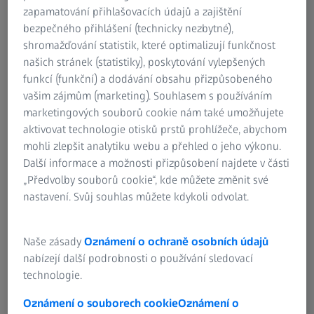
Při tváření za studena podle normy DIN 8580 tuhnou kovy
zapamatování přihlašovacích údajů a zajištění
při teplotách výrazně nižších, než je teplota rekrystalizace.
bezpečného přihlášení (technicky nezbytné),
Jejich pružnost se zvyšuje působením velkých tvářecích sil
shromažďování statistik, které optimalizují funkčnost
(tlakové síly, tahové síly). Nezáměrná deformace kovových
našich stránek (statistiky), poskytování vylepšených
dílů se nazývá deformace za studena. Dochází k ní při
funkcí (funkční) a dodávání obsahu přizpůsobeného
nárazových nehodách vozidel nebo v průmyslové výrobě,
vašim zájmům (marketing). Souhlasem s používáním
pokud nejsou dodrženy správné parametry. V průmyslu se
marketingových souborů cookie nám také umožňujete
tváření za studena používá ke zvýšení pevnosti kovových
aktivovat technologie otisků prstů prohlížeče, abychom
materiálů a k dosažení dobrých povrchových vlastností a
mohli zlepšit analytiku webu a přehled o jeho výkonu.
nízkých rozměrových tolerancí. Účelem tváření za studena
Další informace a možnosti přizpůsobení najdete v části
je změnit vlastnosti výchozího materiálu, nikoli však jeho
„Předvolby souborů cookie“, kde můžete změnit své
tvar. Stroje používané pro tváření za studena jsou lisy s
nastavení. Svůj souhlas můžete kdykoli odvolat.
vysokou propustností dílů. Zpracovávají 150 až 300 kusů
za minutu.
Naše zásady
Oznámení o ochraně osobních údajů
nabízejí další podrobnosti o používání sledovací
technologie.
Oznámení o souborech cookie
Oznámení o