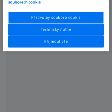
souborech cookie
Předvolby souborů cookie
Technicky nutné
Přijmout vše
Jak se materiály chovají při tváření za
studena?
Krystalová mřížka se během tváření za studena mění. V
důsledku pohybu se zvyšuje hustota dislokací. Dislokace
se o sebe třou a vzájemně si překážejí. Z tohoto důvodu
po zpevnění deformací často následuje tepelné