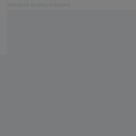
Industrial Quality Solutions
Otevře se na nové kartě
Odvětví
Domů
Software
Systémy
Služby
O nás
Přihlásit se
Přihlásit se
Přihlásit se
Kontakt
Metrology Shop
Související webové stránky ZEISS
#HandsOnMetrology