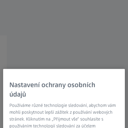
Research Microscopy Solutions
ZEISS Group
Tváření za studena
Nastavení ochrany osobních
Co je tváření za studena?
údajů
Tváření za studena je technika tváření, která se často
používá ve strojírenství a výrobě zařízení. Proces je
Používáme různé technologie sledování, abychom vám
automatizován na speciálních tvářecích lisech. Tyto lisy
mohli poskytnout lepší zážitek z používání webových
často pracují společně s dalšími stroji.
stránek. Kliknutím na „Přijmout vše“ souhlasíte s
používáním technologií sledování za účelem