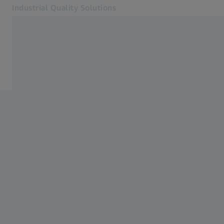
Industrial Quality Solutions
Otevře se na nové kartě
Odvětví
Domů
Software
Systémy
Služby
O nás
Přihlásit se
Přihlásit se
Přihlásit se
Kontakt
Metrology Shop
Související webové stránky ZEISS
#HandsOnMetrology