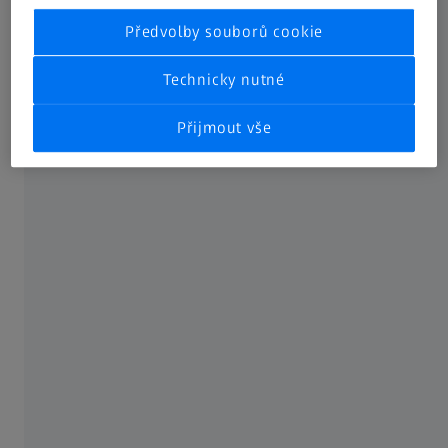
požadované poloze pomocí přípravků a poté jsou měřeny.
Předvolby souborů cookie
ZEISS INSPECT vaše díly digitálně sestaví – můžete
porovnat jakýkoli vyrobený díl z výroby s CAD modelem i s
Technicky nutné
jinými skutečnými díly. Takto zajistíte, že díly vyrobené v
jiných výrobních závodech nebo díly od různých
Přijmout vše
dodavatelů mohou být také smontovány.
Digitální sestava trvale zlepšuje váš montážní proces.
Problémy se projeví již v rané fázi. Rovněž optimalizujete
montážní situaci na základě rozměrů spáry a přesahu.
Analýza digitální sestavy
Během simulovaných interakcí v softwaru ZEISS INSPECT
můžete kontrolovat díly a provádět například analýzu
spáry a přesahu. Kromě toho lze identifikovat případné
riziko kolize a zabránit mu.