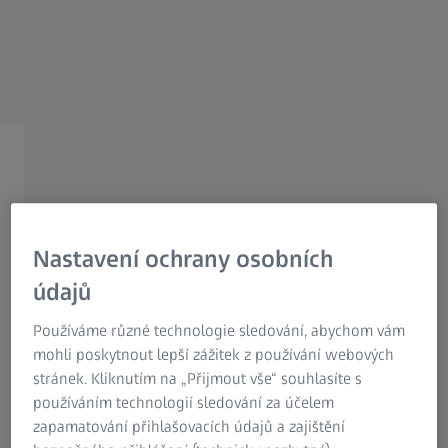
Research Microscopy Solutions
ZEISS Group
Digitální sestava v ZEISS
INSPECT
Centrální a digitální
Nastavení ochrany osobních
sestavování jednotlivých dílů
údajů
Používáme různé technologie sledování, abychom vám
mohli poskytnout lepší zážitek z používání webových
stránek. Kliknutím na „Přijmout vše“ souhlasíte s
používáním technologií sledování za účelem
Optimalizujte řízení procesu
zapamatování přihlašovacích údajů a zajištění