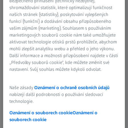
bezpečného přihlášení (technicky nezbytné),
Vaše dílny se nacházejí na několika různých místech, a
shromažďování statistik, které optimalizují funkčnost
přesto byste rádi prováděli celkovou kontrolu kvality
našich stránek (statistiky), poskytování vylepšených
hotového produktu? Díky funkci digitální sestavy nabízí
funkcí (funkční) a dodávání obsahu přizpůsobeného
ZEISS INSPECT způsob, jak centrálně a digitálně montovat
vašim zájmům (marketing). Souhlasem s používáním
jednotlivé díly bez ohledu na to, kde byly vyrobeny.
marketingových souborů cookie nám také umožňujete
aktivovat technologie otisků prstů prohlížeče, abychom
mohli zlepšit analytiku webu a přehled o jeho výkonu.
Při montáži se obvykle kontroluje:
Další informace a možnosti přizpůsobení najdete v části
„Předvolby souborů cookie“, kde můžete změnit své
Jak dobře do sebe jednotlivé díly z výroby zapadají
nastavení. Svůj souhlas můžete kdykoli odvolat.
a zda je lze bez problémů smontovat.
Jak dobře zapadá jednotlivý díl z výroby (skutečný)
Naše zásady
Oznámení o ochraně osobních údajů
do (nominálního) CAD modelu sestavy.
nabízejí další podrobnosti o používání sledovací
technologie.
Oznámení o souborech cookie
Oznámení o
Včasná identifikace problémů
souborech cookie
Při běžných montážních analýzách jsou díly udržovány v