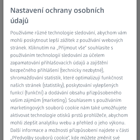
krok na cestě k dokonalým brýlím. Ale na jaké otázky
Nastavení ochrany osobních
by se měl dobrý optik ptát? A proč je to tak důležité,
údajů
když chcete, aby vám brýle poskytly ostré vidění a braly
v potaz veškeré vaše zrakové potřeby?
Používáme různé technologie sledování, abychom vám
mohli poskytnout lepší zážitek z používání webových
Důležitou součástí výroby optimálně předepsaných brýlí je
stránek. Kliknutím na „Přijmout vše“ souhlasíte s
individuální konzultace s optikem. Optik by měl
používáním technologií sledování za účelem
disponovat nejenom rozsáhlými znalostmi, ale také by měl
zapamatování přihlašovacích údajů a zajištění
mít odborný zájem o konkrétní potřeby svých pacientů.
bezpečného přihlášení (technicky nezbytné),
Oči každého z nás jsou unikátní jako otisk prstu a žádné
shromažďování statistik, které optimalizují funkčnost
dvě osoby nemají stejné zrakové potřeby a návyky. Čím
našich stránek (statistiky), poskytování vylepšených
více toho optik bude vědět o vašem zrakovém profilu a
funkcí (funkční) a dodávání obsahu přizpůsobeného
typickém zrakovém chování, tím přesněji vám bude
vašim zájmům (marketing). Souhlasem s používáním
schopen brýle přizpůsobit, aby vyhovovaly vašemu
marketingových souborů cookie nám také umožňujete
zrakovému profilu. Jedině takto budou brýle optimálně
aktivovat technologie otisků prstů prohlížeče, abychom
přizpůsobeny vašemu životnímu stylu a poskytnou vám
mohli zlepšit analytiku webu a přehled o jeho výkonu.
excelentní korekci zraku.
Další informace a možnosti přizpůsobení najdete v části
„Předvolby souborů cookie“, kde můžete změnit své