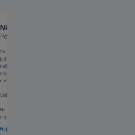
Nikdo nemá stejný zrak jako vy.
Péče o zrak pro jednotlivce.
Vidění představuje více než jen fyzickou činnost: Každý z nás má
jedinečný zážitek, když zrakové informace procházejí kolem
našich očí. Oči potřebujeme, abychom jasně viděli a získali ty
nejlepší vizuální informace, které slouží jako inspirace a zdroj
naší představivosti.
Váš zrak si zaslouží tu nejlepší péči. Protože nikdo nevidí jako vy.
Nabízíme zraková řešení šitá na míru. Protože tady jednoduše
neplatí pravidlo „jedna velikost pro všechny“.
Najděte si své brýlové čočky ZEISS