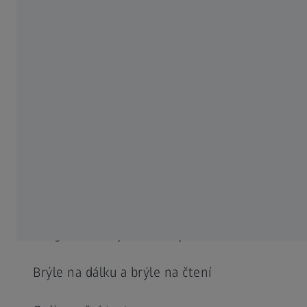
8
Pro energetické využití, interní vyhodnocení údajů za rok 2021;
*2021, IEA.
9
Going green: Udržitelnost v optickém sektoru:
https://www.insightnews.com.au/going-green-sustainability-in-the-
optical-sector/
.
ČASTO POUŽÍVANÉ
Proč je dobré vidění tak důležité
Progresivní brýlové čočky
Brýle na dálku a brýle na čtení