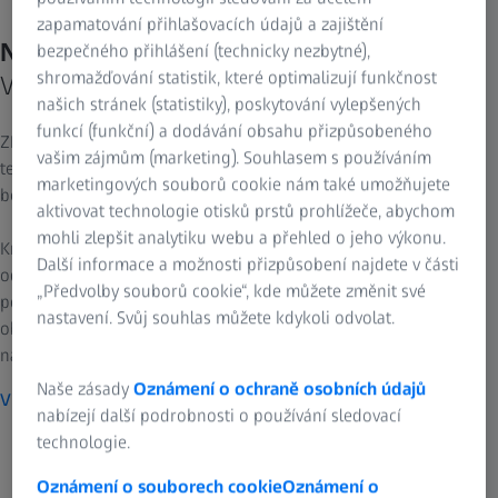
zapamatování přihlašovacích údajů a zajištění
Nikdo na Vás nenahlíží jako my.
bezpečného přihlášení (technicky nezbytné),
shromažďování statistik, které optimalizují funkčnost
Váš zrak očima giganta v odvětví optiky.
našich stránek (statistiky), poskytování vylepšených
funkcí (funkční) a dodávání obsahu přizpůsobeného
ZEISS Vision Care je součástí větší skupiny ZEISS. S lékařskou
vašim zájmům (marketing). Souhlasem s používáním
technikou ZEISS pokrýváme celé spektrum potřeb očního zdraví
marketingových souborů cookie nám také umožňujete
během celého života.
aktivovat technologie otisků prstů prohlížeče, abychom
mohli zlepšit analytiku webu a přehled o jeho výkonu.
Kromě korekčních čoček vyrábíme technologie, které oční
Další informace a možnosti přizpůsobení najdete v části
odborníci používají k testování, diagnostice a léčbě zrakových
„Předvolby souborů cookie“, kde můžete změnit své
potíží. Rozsáhlé odborné znalosti společnosti ZEISS v různých
nastavení. Svůj souhlas můžete kdykoli odvolat.
oblastech optiky jsou základem designu a vědeckých poznatků
našich výrobků pro péči o zrak - včetně vašich brýlí ZEISS.
Naše zásady
Oznámení o ochraně osobních údajů
Více o skupině ZEISS
nabízejí další podrobnosti o používání sledovací
Dopřejte si kvalitní zrak.
technologie.
Jsme odhodláni vám pomoci:
Oznámení o souborech cookie
Oznámení o