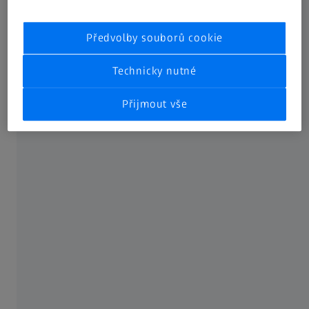
Progresivní brýlové čočky
Předvolby souborů cookie
Brýle na dálku a brýle na čtení
Technicky nutné
Online oční test
Přijmout vše
Čisticí prostředky a ubrousky na brýlové
čočky
O SPOLEČNOSTI ZEISS
O nás
Kariéra
Novinky v ZEISS Group