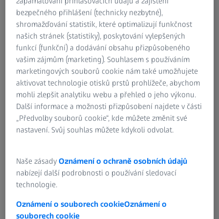
zapamatování přihlašovacích údajů a zajištění
Česká republika
Skupina ZEISS
bezpečného přihlášení (technicky nezbytné),
shromažďování statistik, které optimalizují funkčnost
Tel: +420 233 101 221
našich stránek (statistiky), poskytování vylepšených
Fax: +420 233 101 223
funkcí (funkční) a dodávání obsahu přizpůsobeného
info.cz@zeiss.com
vašim zájmům (marketing). Souhlasem s používáním
marketingových souborů cookie nám také umožňujete
Pokud máte otázky související s našimi
aktivovat technologie otisků prstů prohlížeče, abychom
webovými stránkami, prosím kontaktujte nás na
mohli zlepšit analytiku webu a přehled o jeho výkonu.
adrese
webmaster@zeiss.com
Další informace a možnosti přizpůsobení najdete v části
„Předvolby souborů cookie“, kde můžete změnit své
nastavení. Svůj souhlas můžete kdykoli odvolat.
Naše zásady
Oznámení o ochraně osobních údajů
ČASTO POUŽÍVANÉ
nabízejí další podrobnosti o používání sledovací
technologie.
Proč je dobré vidění tak důležité
Oznámení o souborech cookie
Oznámení o
souborech cookie